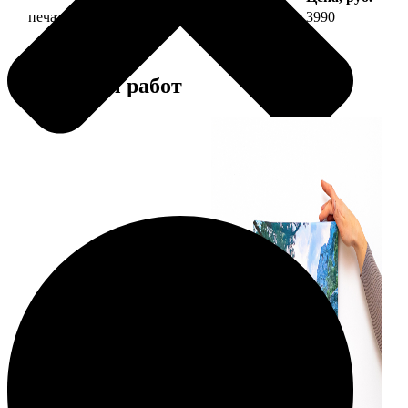
печать фото на холсте 40х40 на подрамнике
3990
Примеры работ