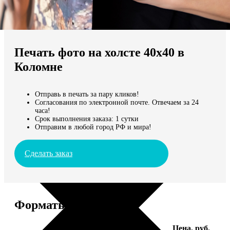
Не нашли Ваш город?
Мы доставляем по всему миру
Печать фото на холсте 40х40 в
Продолжить без города
Коломне
Отправь в печать за пару кликов!
Согласования по электронной почте. Отвечаем за 24
часа!
Срок выполнения заказа: 1 сутки
Отправим в любой город РФ и мира!
Сделать заказ
Форматы и цены
Услуга
Цена, руб.