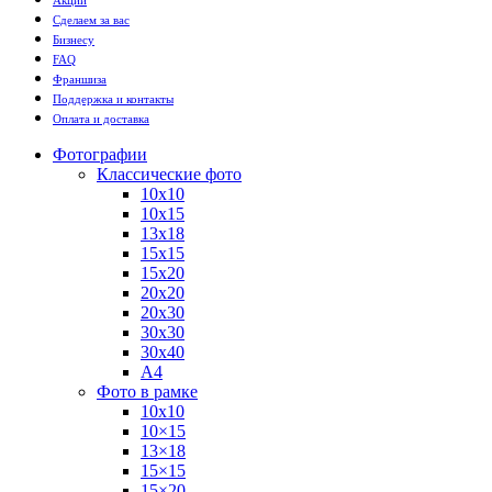
Сделаем за вас
Бизнесу
FAQ
Франшиза
Поддержка и контакты
Оплата и доставка
Фотографии
Классические фото
10х10
10х15
13х18
15х15
15х20
20х20
20х30
30х30
30х40
А4
Фото в рамке
10х10
10×15
13×18
15×15
15×20