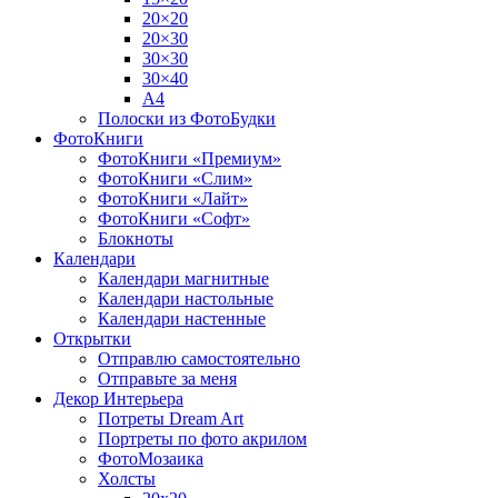
20×20
20×30
30×30
30×40
A4
Полоски из ФотоБудки
ФотоКниги
ФотоКниги «Премиум»
ФотоКниги «Слим»
ФотоКниги «Лайт»
ФотоКниги «Софт»
Блокноты
Календари
Календари магнитные
Календари настольные
Календари настенные
Открытки
Отправлю самостоятельно
Отправьте за меня
Декор Интерьера
Потреты Dream Art
Портреты по фото акрилом
ФотоМозаика
Холсты