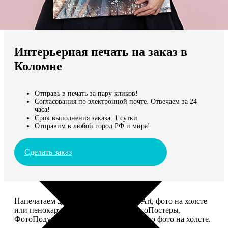
Не нашли Ваш город?
Мы доставляем по всему миру
Интерьерная печать на заказ в
Продолжить без города
Коломне
Отправь в печать за пару кликов!
Согласования по электронной почте. Отвечаем за 24
часа!
Срок выполнения заказа: 1 сутки
Отправим в любой город РФ и мира!
Сделать заказ
Напечатаем для вас картины Dream-Art, фото на холсте
или пенокартоне, ФотоМозаику, ФотоПостеры,
ФотоПодушки или напишем портрет по фото на холсте.