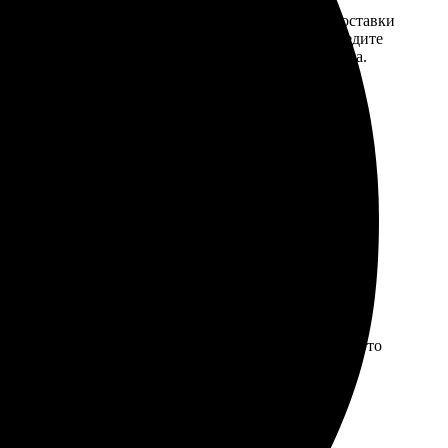
той. После
Введите адрес и выберите способ доставки
 на email с
заказа. Если у вас есть промокод, введите
вим заказ
его в специальное поле для промокода.
мером для
дений, только углы немного помялись, но под рамку это