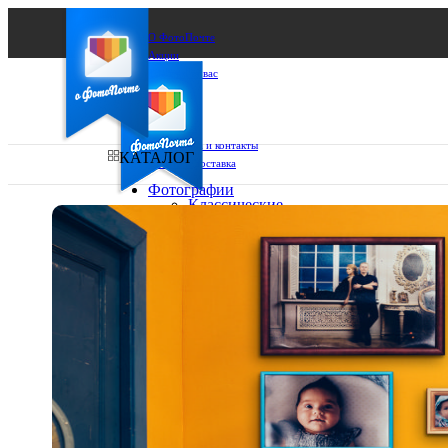
О ФотоПочте
Акции
Сделаем за вас
Бизнесу
FAQ
Франшиза
Поддержка и контакты
КАТАЛОГ
Оплата и доставка
Фотографии
Классические
фото
Ваш город:
10х10
10х15
Ваш регион доставки
13х18
15х15
Выберите из списка:
15х20
20х20
20х30
30х30
30х40
А4
Фото
в