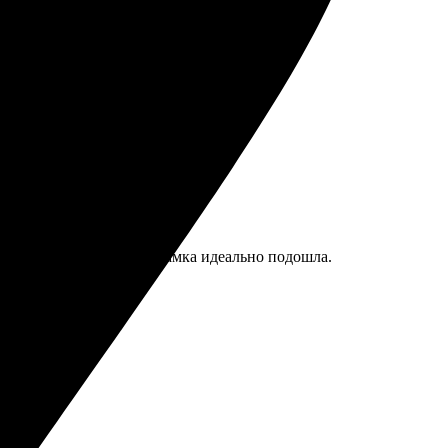
атил. Выручили в безвыходной ситуации.
 Качество впечатлило, рамка идеально подошла.
а!