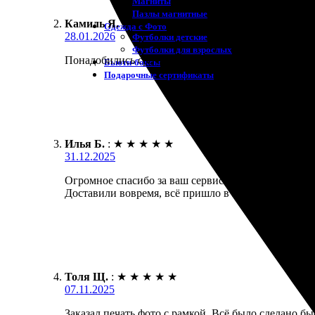
Магниты
Пазлы магнитные
Камиль Я.
:
Одежда с Фото
28.01.2026
Футболки детские
Футболки для взрослых
Понадобились срочно фотографии на пенокартоне дл
Бьюти-боксы
Подарочные сертификаты
Илья Б.
:
★
★
★
★
★
31.12.2025
Огромное спасибо за ваш сервис! Заказал печать 
Доставили вовремя, всё пришло в целости. Опреде
Толя Щ.
:
★
★
★
★
★
07.11.2025
Заказал печать фото с рамкой. Всё было сделано бы