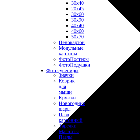
30х40
20х45
30х60
30х90
40х40
40х60
50х70
Пенокартон
Модульные
картины
ФотоПостеры
ФотоПодушки
Фотоcувениры
Значки
Коврик
для
мыши
Кружки
Новогодние
шары
Пазл
картонный
Тарелки
Магниты
Пазлы