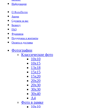
Информация
О ФотоПочте
Акции
Сделаем за вас
Бизнесу
FAQ
Франшиза
Поддержка и контакты
Оплата и доставка
Фотографии
Классические фото
10х10
10х15
13х18
15х15
15х20
20х20
20х30
30х30
30х40
А4
Фото в рамке
10х10