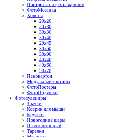
Портреты по фото акрилом
ФотоМозаика
Холсты
20х20
20х30
30х30
30х40
20х45
30х60
30х90
40х40
40х60
50х70
Пенокартон
Модульные картины
ФотоПостеры
ФотоПодушки
Фотоcувениры
Значки
Коврик для мыши
Кружки
Новогодние шары
Пазл картонный
Тарелки
Магниты