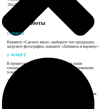
20х25
690
Этапы работы
1. ЗАКАЗ
Нажмите «Сделать заказ», выберите тип продукции,
загрузите фотографии, нажмите «Добавить в корзину».
2. МАКЕТ
В процессе подготовки заказа к печати наши
специалисты могут связаться с Вами по указанному
телефону или email для согласования деталей.
3. ИЗГОТОВЛЕНИЕ
Оплатите заказ банковской картой. После оплаты
получите подтверждение на email с описанием заказа.
Когда отправим заказ вы получите письмо с трек-
номером для отслеживания.