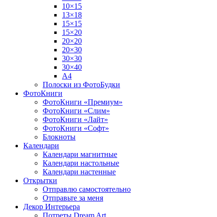
10×15
13×18
15×15
15×20
20×20
20×30
30×30
30×40
A4
Полоски из ФотоБудки
ФотоКниги
ФотоКниги «Премиум»
ФотоКниги «Слим»
ФотоКниги «Лайт»
ФотоКниги «Софт»
Блокноты
Календари
Календари магнитные
Календари настольные
Календари настенные
Открытки
Отправлю самостоятельно
Отправьте за меня
Декор Интерьера
Потреты Dream Art