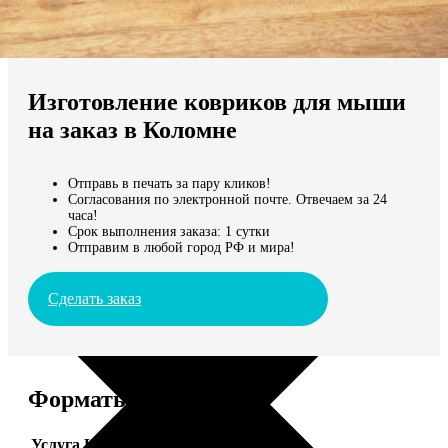
Не нашли Ваш город?
Мы доставляем по всему миру
Изготовление ковриков для мыши
Продолжить без города
на заказ в Коломне
Отправь в печать за пару кликов!
Согласования по электронной почте. Отвечаем за 24
часа!
Срок выполнения заказа: 1 сутки
Отправим в любой город РФ и мира!
Сделать заказ
Форматы и цены
Услуга
Цена, руб.