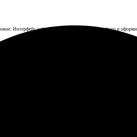
вне. Интерфейс сайта удобный, просто загрузил фото и оформил 
лали оперативно и качественно. Удобный интерфейс, легко загруз