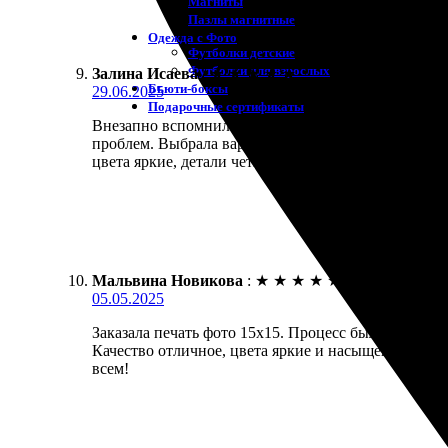
Магниты
Пазлы магнитные
Одежда с Фото
Футболки детские
Футболки для взрослых
Залина Исаева
:
★
★
★
★
★
Бьюти-боксы
29.06.2025
Подарочные сертификаты
Внезапно вспомнила, что хочу распечатать фото 15
проблем. Выбрала вариант доставки, указала адрес.
цвета яркие, детали четкие. Обязательно вернусь з
Мальвина Новикова
:
★
★
★
★
★
05.05.2025
Заказала печать фото 15х15. Процесс был простым 
Качество отличное, цвета яркие и насыщенные, вс
всем!