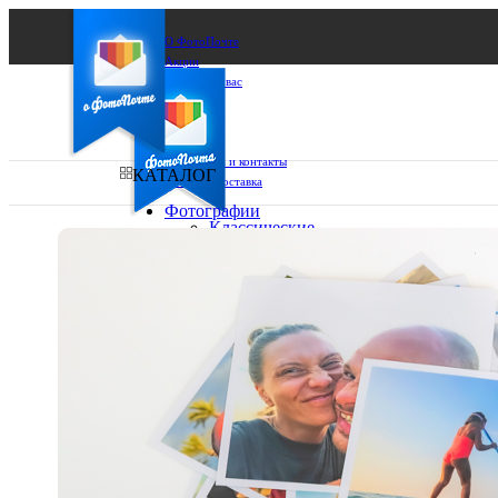
О ФотоПочте
Акции
Сделаем за вас
Бизнесу
FAQ
Франшиза
Поддержка и контакты
КАТАЛОГ
Оплата и доставка
Фотографии
Классические
фото
Ваш город:
10х10
10х15
Ваш регион доставки
13х18
15х15
Выберите из списка:
15х20
20х20
20х30
30х30
30х40
А4
Фото
в