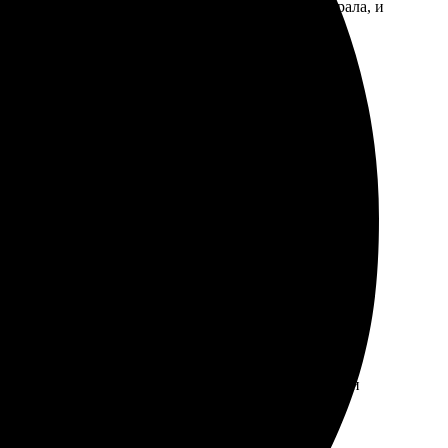
азу нажала «заказать». Через несколько дней забрала, и
рнусь снова!
рошло быстро и просто. Загрузила фото на сайте,
тлило, цвета яркие, качественная бумага. Доставили