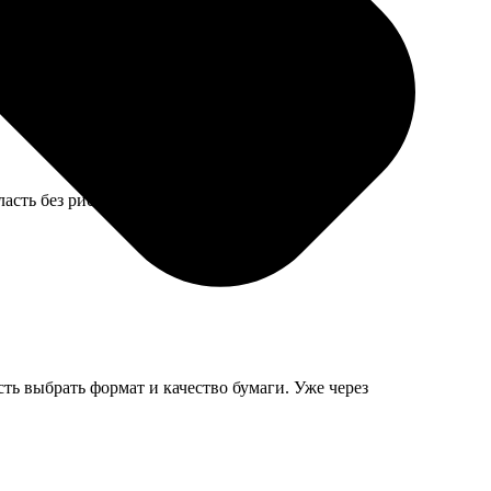
лась за месяц ношения на ключах.
асть без риска помять.
ть выбрать формат и качество бумаги. Уже через