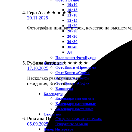
Фото в рамке
10х10
10×15
Гера А.
:
★
★
★
★
★
13×18
20.11.2025
15×15
15×20
Фотографии пришли в срок, качество на высшем уро
20×20
20×30
30×30
30×40
A4
Полоски из ФотоБудки
Руфина Зотова
:
★
★
★
★
★
ФотоКниги
ФотоКниги «Премиум»
17.10.2025
ФотоКниги «Слим»
ФотоКниги «Лайт»
Несколько раз обращалась за фотопечатью. Всё сде
ФотоКниги «Софт»
ожидания, все изображение выглядит отлично!
Блокноты
Календари
Календари магнитные
Календари настольные
Календари настенные
Открытки
Роксана Овчинникова
:
★
★
★
★
★
Отправлю самостоятельно
05.09.2025
Отправьте за меня
Декор Интерьера