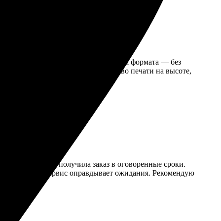
агрузка фото прошла быстро, настройка формата — без
держала в руках свои снимки. Качество печати на высоте,
 С удовольствием получила заказ в оговоренные сроки.
риятно, когда сервис оправдывает ожидания. Рекомендую