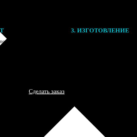
ЕТ
3. ИЗГОТОВЛЕНИЕ
подготовки заказа к печати
Оплатите заказ банковской кар
алисты могут связаться с Вами
оплаты получите подтверждение
му телефону или email для
описанием заказа. Когда отпра
я деталей.
вы получите письмо с трек-но
отслеживания.
Сделать заказ