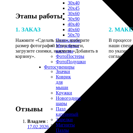
30х40
20х45
30х60
Этапы работы
30х90
40х40
1. ЗАКАЗ
2. МАК
40х60
50х70
Нажмите «Сделать заказ», выберите
В процессе 
Пенокартон
размер фотографий и тип бумаги,
наши специ
Модульные
загрузите снимки, нажмите «Добавить в
по указанно
картины
корзину».
согласовани
ФотоПостеры
ФотоПодушки
Фотоcувениры
Значки
Коврик
для
мыши
Кружки
Новогодние
шары
Отзывы
Пазл
картонный
Тарелки
Владлен
:
Магниты
17.02.2026
Пазлы