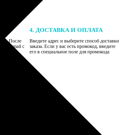
4. ДОСТАВКА И ОПЛАТА
той. После
Введите адрес и выберите способ доставки
 на email с
заказа. Если у вас есть промокод, введите
вим заказ
его в специальное поле для промокода
мером для