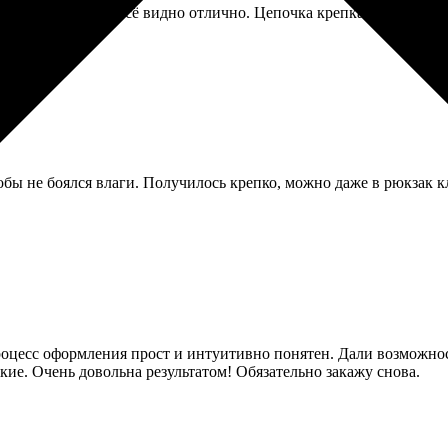
зация удивила — всё видно отлично. Цепочка крепкая, не оторва
обы не боялся влаги. Получилось крепко, можно даже в рюкзак кл
роцесс оформления прост и интуитивно понятен. Дали возможнос
ткие. Очень довольна результатом! Обязательно закажу снова.