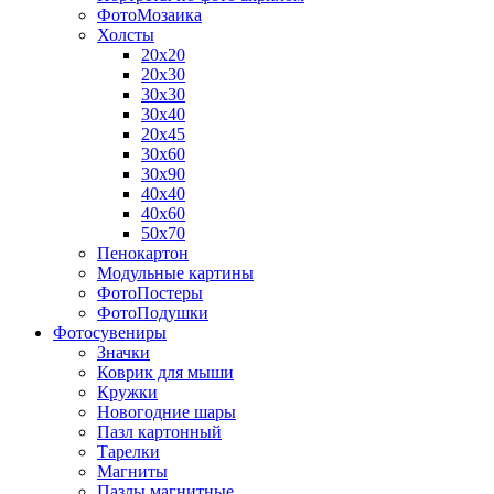
ФотоМозаика
Холсты
20х20
20х30
30х30
30х40
20х45
30х60
30х90
40х40
40х60
50х70
Пенокартон
Модульные картины
ФотоПостеры
ФотоПодушки
Фотоcувениры
Значки
Коврик для мыши
Кружки
Новогодние шары
Пазл картонный
Тарелки
Магниты
Пазлы магнитные