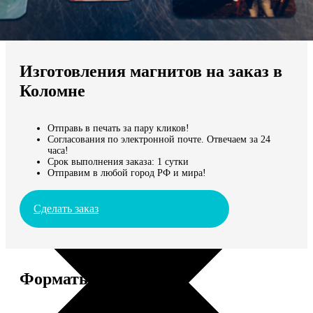
Не нашли Ваш город?
Мы доставляем по всему миру
Изготовления магнитов на заказ в
Продолжить без города
Коломне
Отправь в печать за пару кликов!
Согласования по электронной почте. Отвечаем за 24
часа!
Срок выполнения заказа: 1 сутки
Отправим в любой город РФ и мира!
Сделать заказ
Форматы и цены
Услуга
Цена, руб.