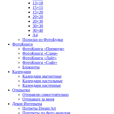
13×18
15×15
15×20
20×20
20×30
30×30
30×40
A4
Полоски из ФотоБудки
ФотоКниги
ФотоКниги «Премиум»
ФотоКниги «Слим»
ФотоКниги «Лайт»
ФотоКниги «Софт»
Блокноты
Календари
Календари магнитные
Календари настольные
Календари настенные
Открытки
Отправлю самостоятельно
Отправьте за меня
Декор Интерьера
Потреты Dream Art
Портреты по фото акрилом