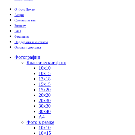
О ФотоПочте
Акции
Сделаем за вас
Бизнесу
FAQ
Франшиза
Поддержка и контакты
Оплата и доставка
Фотографии
Классические фото
10х10
10х15
13х18
15х15
15х20
20х20
20х30
30х30
30х40
А4
Фото в рамке
10х10
10×15