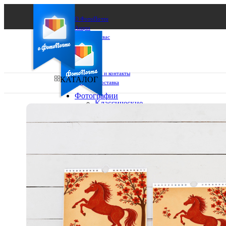
О ФотоПочте
Акции
Сделаем за вас
Бизнесу
FAQ
Франшиза
Поддержка и контакты
КАТАЛОГ
Оплата и доставка
Фотографии
Классические
фото
Ваш город:
10х10
10х15
Ваш регион доставки
13х18
15х15
Выберите из списка:
15х20
20х20
20х30
30х30
30х40
А4
Фото
в