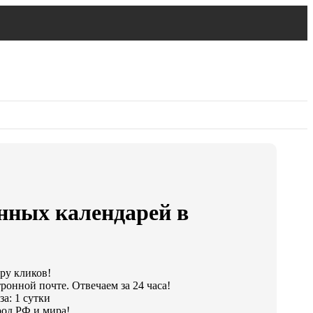
нных календарей в
ару кликов!
ронной почте. Отвечаем за 24 часа!
а: 1 сутки
од РФ и мира!