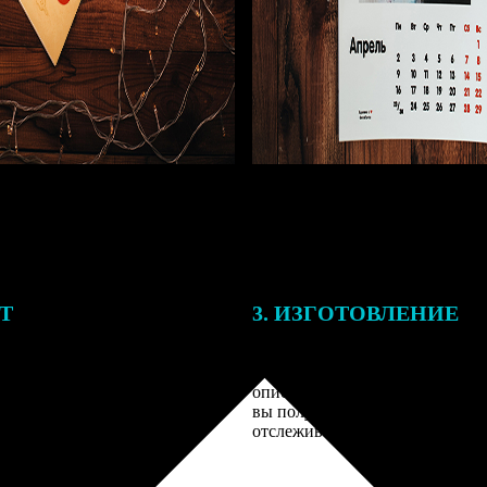
ЕТ
3. ИЗГОТОВЛЕНИЕ
подготовки заказа к печати
Оплатите заказ банковской кар
алисты могут связаться с Вами
оплаты получите подтверждение
му телефону или email для
описанием заказа. Когда отпра
я деталей.
вы получите письмо с трек-но
отслеживания.