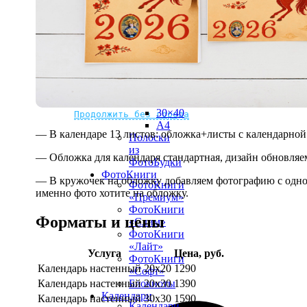
рамке
10х10
10×15
13×18
15×15
15×20
20×20
20×30
Не нашли Ваш город?
Мы доставляем по всему миру
30×30
30×40
Продолжить без города
A4
— В календаре 13 листов: обложка+листы с календарной 
Полоски
из
— Обложка для календаря стандартная, дизайн обновляе
ФотоБудки
ФотоКниги
— В кружочек на обложку добавляем фотографию с одной
ФотоКниги
именно фото хотите на обложку.
«Премиум»
ФотоКниги
Форматы и цены
«Слим»
ФотоКниги
«Лайт»
Услуга
Цена, руб.
ФотоКниги
Календарь настенный 20х20
1290
«Софт»
Календарь настенный 20х30
1390
Блокноты
Календари
Календарь настенный 30х30
1590
Календари