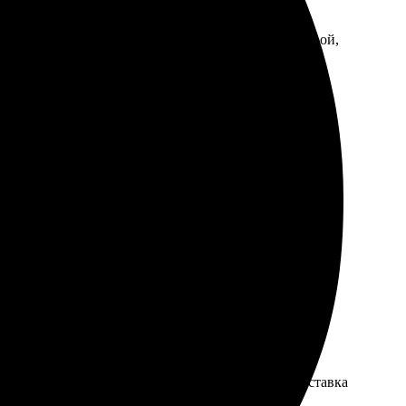
 удобный, все этапы понятны. Доставка была быстрой,
зместил изображения. Работой доволен: качество
у подгоняла самостоятельно, много шаблонов. Доставка