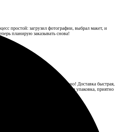
оцесс простой: загрузил фотографии, выбрал макет, и
Теперь планирую заказывать снова!
той и понятный, ничего не запутано! Доставка быстрая,
рофессионально. Порадовала приятная упаковка, приятно