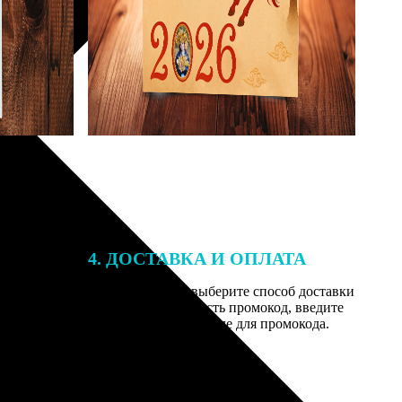
4. ДОСТАВКА И ОПЛАТА
той. После
Введите адрес и выберите способ доставки
 на email с
заказа. Если у вас есть промокод, введите
вим заказ
его в специальное поле для промокода.
мером для