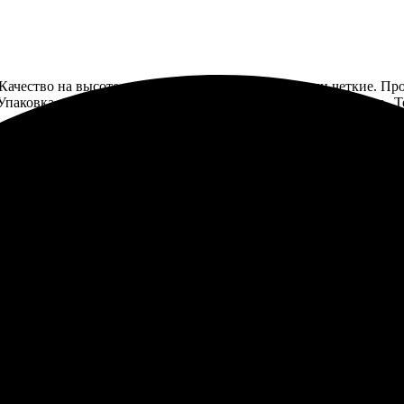
ачество на высоте, все цвета живые и яркие, детали четкие. Пр
 Упаковка порадовала — все аккуратно, ничего не повредилось. 
ь удобно выбрать шаблон и добавить свои фотографии. Сайт прос
ысоте, цвета яркие, детализация отличная. Все выглядит очень п
 Обязательно повторю заказ.