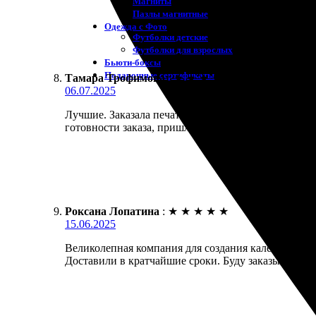
Магниты
Пазлы магнитные
Одежда с Фото
Футболки детские
Футболки для взрослых
Бьюти-боксы
Подарочные сертификаты
Тамара Трофимова
:
★
★
★
★
★
06.07.2025
Лучшие. Заказала печать календарей, всё прошло л
готовности заказа, пришли уже через несколько дн
Роксана Лопатина
:
★
★
★
★
★
15.06.2025
Великолепная компания для создания календарей! П
Доставили в кратчайшие сроки. Буду заказывать сн