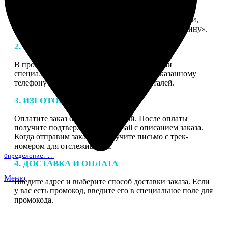
1. ЗАКАЗ
Нажмите «Сделать заказ», выберите тип продукции,
загрузите фотографии, нажмите «Добавить в корзину».
2. МАКЕТ
В процессе подготовки заказа к печати наши
специалисты могут связаться с Вами по указанному
телефону или email для согласования деталей.
3. ИЗГОТОВЛЕНИЕ
Оплатите заказ банковской картой. После оплаты
получите подтверждение на email с описанием заказа.
Когда отправим заказ вы получите письмо с трек-
номером для отслеживания.
Определение...
4. ДОСТАВКА И ОПЛАТА
Меню
Введите адрес и выберите способ доставки заказа. Если
у вас есть промокод, введите его в специальное поле для
промокода.