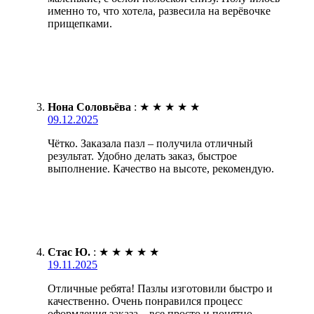
именно то, что хотела, развесила на верёвочке
прищепками.
Нона Соловьёва
:
★
★
★
★
★
09.12.2025
Чётко. Заказала пазл – получила отличный
результат. Удобно делать заказ, быстрое
выполнение. Качество на высоте, рекомендую.
Стас Ю.
:
★
★
★
★
★
19.11.2025
Отличные ребята! Пазлы изготовили быстро и
качественно. Очень понравился процесс
оформления заказа – все просто и понятно.