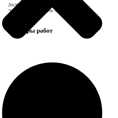
20х30 110 частей
790
"Сердце" 20х20 74 части
790
Примеры работ
Этапы работы