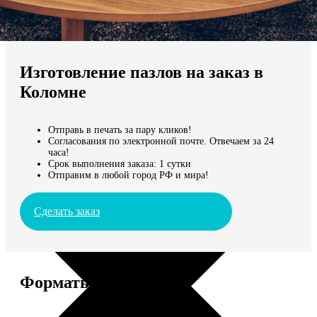
Не нашли Ваш город?
Мы доставляем по всему миру
Изготовление пазлов на заказ в
Продолжить без города
Коломне
Отправь в печать за пару кликов!
Согласования по электронной почте. Отвечаем за 24
часа!
Срок выполнения заказа: 1 сутки
Отправим в любой город РФ и мира!
Сделать заказ
Форматы и цены
Услуга
Цена, руб.