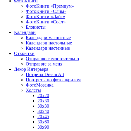
ФотоКниги
ФотоКниги «Премиум»
ФотоКниги «Слим»
ФотоКниги «Лайт»
ФотоКниги «Софт»
Блокноты
Календари
Календари магнитные
Календари настольные
Календари настенные
Открытки
Отправлю самостоятельно
Отправьте за меня
Декор Интерьера
Потреты Dream Art
Портреты по фото акрилом
ФотоМозаика
Холсты
20х20
20х30
30х30
30х40
20х45
30х60
30х90