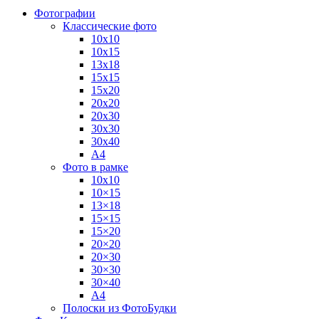
Фотографии
Классические фото
10х10
10х15
13х18
15х15
15х20
20х20
20х30
30х30
30х40
А4
Фото в рамке
10х10
10×15
13×18
15×15
15×20
20×20
20×30
30×30
30×40
A4
Полоски из ФотоБудки