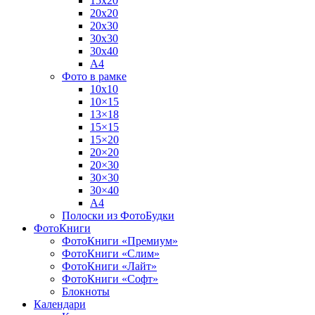
15х20
20х20
20х30
30х30
30х40
А4
Фото в рамке
10х10
10×15
13×18
15×15
15×20
20×20
20×30
30×30
30×40
A4
Полоски из ФотоБудки
ФотоКниги
ФотоКниги «Премиум»
ФотоКниги «Слим»
ФотоКниги «Лайт»
ФотоКниги «Софт»
Блокноты
Календари