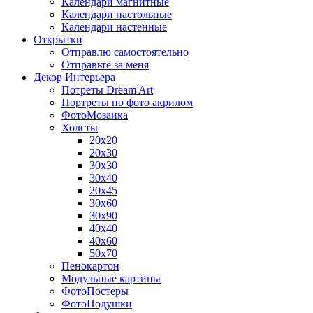
Календари магнитные
Календари настольные
Календари настенные
Открытки
Отправлю самостоятельно
Отправьте за меня
Декор Интерьера
Потреты Dream Art
Портреты по фото акрилом
ФотоМозаика
Холсты
20х20
20х30
30х30
30х40
20х45
30х60
30х90
40х40
40х60
50х70
Пенокартон
Модульные картины
ФотоПостеры
ФотоПодушки