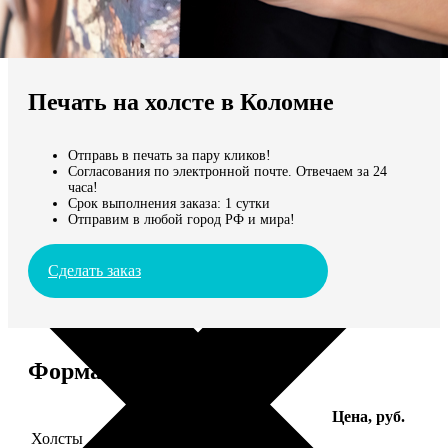
Не нашли Ваш город?
Мы доставляем по всему миру
Печать на холсте в Коломне
Продолжить без города
Отправь в печать за пару кликов!
Согласования по электронной почте. Отвечаем за 24
часа!
Срок выполнения заказа: 1 сутки
Отправим в любой город РФ и мира!
Сделать заказ
Форматы и цены
Услуга
Цена, руб.
Холсты