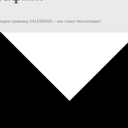
и введите промокод SALE082026— они станут бесплатными!