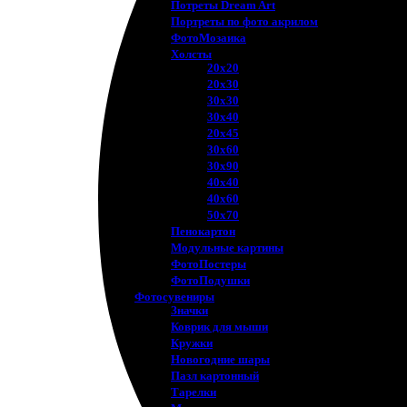
Потреты Dream Art
Портреты по фото акрилом
ФотоМозаика
Холсты
20х20
20х30
30х30
30х40
20х45
30х60
30х90
40х40
40х60
50х70
Пенокартон
Модульные картины
ФотоПостеры
ФотоПодушки
Фотоcувениры
Значки
Коврик для мыши
Кружки
Новогодние шары
Пазл картонный
Тарелки