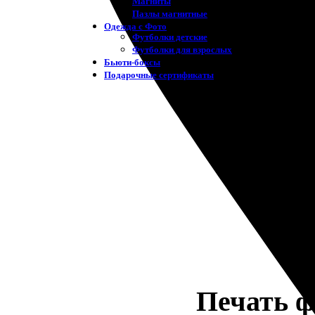
Магниты
Пазлы магнитные
Одежда с Фото
Футболки детские
Футболки для взрослых
Бьюти-боксы
Подарочные сертификаты
Печать ф