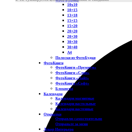
Фото в рамке
10х10
10×15
13×18
15×15
15×20
20×20
20×30
30×30
30×40
A4
Полоски из ФотоБудки
ФотоКниги
ФотоКниги «Премиум»
ФотоКниги «Слим»
ФотоКниги «Лайт»
ФотоКниги «Софт»
Блокноты
Календари
Календари магнитные
Календари настольные
Календари настенные
Открытки
Отправлю самостоятельно
Отправьте за меня
Декор Интерьера