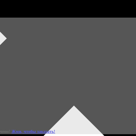
ний набор уже зде
Специальное весеннее издание Бьюти-бокса Леди Mail x
ичено!
Жми, чтобы заказать!