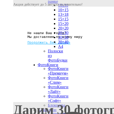
рамке
Акция действует до 5 августа включительно!
10х10
10×15
13×18
15×15
15×20
20×20
20×30
Не нашли Ваш город?
Мы доставляем по всему миру
30×30
30×40
Продолжить без города
A4
Полоски
из
ФотоБудки
ФотоКниги
ФотоКниги
«Премиум»
ФотоКниги
«Слим»
ФотоКниги
«Лайт»
ФотоКниги
«Софт»
Дарим 30 фотог
Блокноты
Календари
Календари