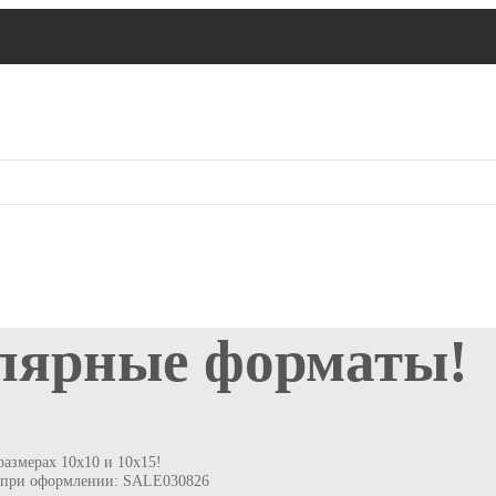
лярные форматы!
азмерах 10х10 и 10х15!
д при оформлении: SALE030826