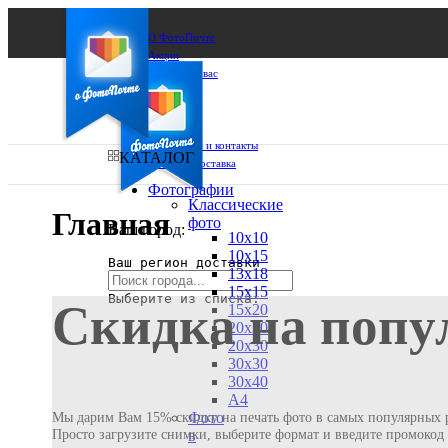
О ФотоПочте
Акции
Сделаем за вас
Бизнесу
FAQ
Франшиза
Поддержка и контакты
КАТАЛОГ
Оплата и доставка
Фотографии
Классические
Главная
фото
Ваш город:
10х10
10х15
Ваш регион доставки
13х18
15х15
Выберите из списка:
Скидка на попу
15х20
20х20
20х30
30х30
30х40
А4
Фото
Мы дарим Вам 15% скидку на печать фото в самых популярных р
Просто загрузите снимки, выберите формат и введите промоко
в