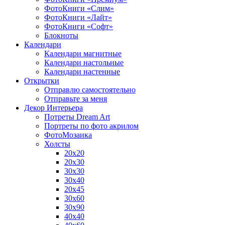
ФотоКниги «Слим»
ФотоКниги «Лайт»
ФотоКниги «Софт»
Блокноты
Календари
Календари магнитные
Календари настольные
Календари настенные
Открытки
Отправлю самостоятельно
Отправьте за меня
Декор Интерьера
Потреты Dream Art
Портреты по фото акрилом
ФотоМозаика
Холсты
20х20
20х30
30х30
30х40
20х45
30х60
30х90
40х40