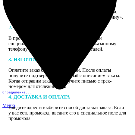
1. ЗАКАЗ
Нажмите «Сделать заказ», выберите тип продукции,
загрузите фотографии, нажмите «Добавить в корзину».
2. МАКЕТ
В процессе подготовки заказа к печати наши
специалисты могут связаться с Вами по указанному
телефону или email для согласования деталей.
3. ИЗГОТОВЛЕНИЕ
Оплатите заказ банковской картой. После оплаты
получите подтверждение на email с описанием заказа.
Когда отправим заказ вы получите письмо с трек-
номером для отслеживания.
Определение...
4. ДОСТАВКА И ОПЛАТА
Меню
Введите адрес и выберите способ доставки заказа. Если
у вас есть промокод, введите его в специальное поле для
промокода.