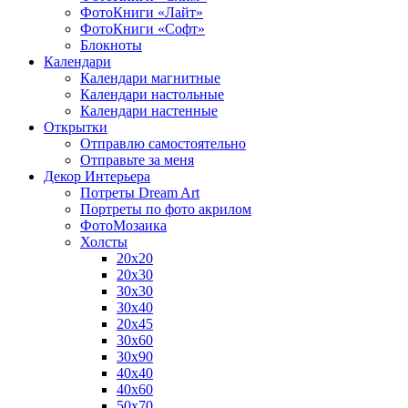
ФотоКниги «Лайт»
ФотоКниги «Софт»
Блокноты
Календари
Календари магнитные
Календари настольные
Календари настенные
Открытки
Отправлю самостоятельно
Отправьте за меня
Декор Интерьера
Потреты Dream Art
Портреты по фото акрилом
ФотоМозаика
Холсты
20х20
20х30
30х30
30х40
20х45
30х60
30х90
40х40
40х60
50х70