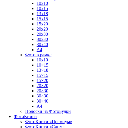
10х10
10х15
13х18
15х15
15х20
20х20
20х30
30х30
30х40
А4
Фото в рамке
10х10
10×15
13×18
15×15
15×20
20×20
20×30
30×30
30×40
A4
Полоски из ФотоБудки
ФотоКниги
ФотоКниги «Премиум»
ФотоКниги «Слим»