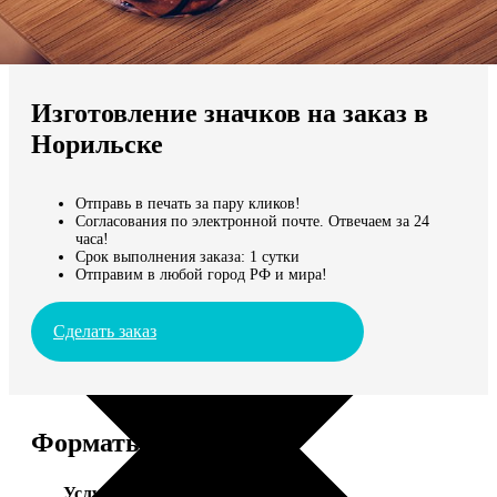
Не нашли Ваш город?
Мы доставляем по всему миру
Изготовление значков на заказ в
Продолжить без города
Норильске
Отправь в печать за пару кликов!
Согласования по электронной почте. Отвечаем за 24
часа!
Срок выполнения заказа: 1 сутки
Отправим в любой город РФ и мира!
Сделать заказ
Форматы и цены
Услуга
Цена, руб.