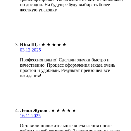
но досадно. На будущее буду выбирать более
жесткую упаковку.
Юна Щ.
:
★
★
★
★
★
03.12.2025
Профессионально! Сделали значки быстро и
качественно. Процесс оформления заказа очень
простой и удобный. Результат превзошел все
ожидания!
Леша Жуков
:
★
★
★
★
★
16.11.2025
Оставили положительные впечатления после
работы с этой компанией. Заказал значки на заказ