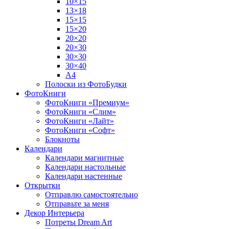
10×15
13×18
15×15
15×20
20×20
20×30
30×30
30×40
A4
Полоски из ФотоБудки
ФотоКниги
ФотоКниги «Премиум»
ФотоКниги «Слим»
ФотоКниги «Лайт»
ФотоКниги «Софт»
Блокноты
Календари
Календари магнитные
Календари настольные
Календари настенные
Открытки
Отправлю самостоятельно
Отправьте за меня
Декор Интерьера
Потреты Dream Art