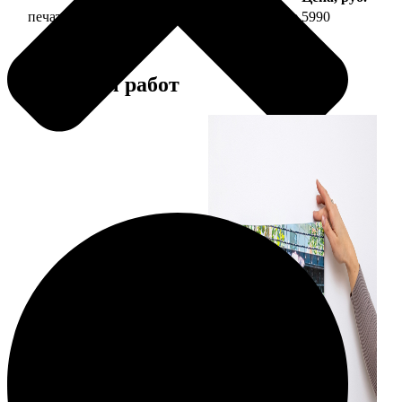
печать фото на холсте 50х70 на подрамнике
5990
Примеры работ