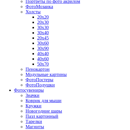
Портреты по фото акрилом
ФотоМозаика
Холсты
20х20
20х30
30х30
30х40
20х45
30х60
30х90
40х40
40х60
50х70
Пенокартон
Модульные картины
ФотоПостеры
ФотоПодушки
Фотоcувениры
Значки
Коврик для мыши
Кружки
Новогодние шары
Пазл картонный
Тарелки
Магниты