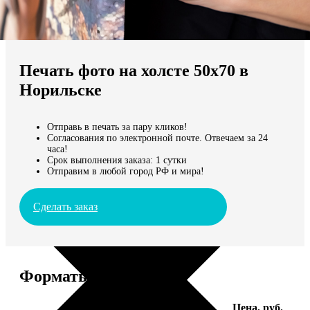
Не нашли Ваш город?
Мы доставляем по всему миру
Печать фото на холсте 50х70 в
Продолжить без города
Норильске
Отправь в печать за пару кликов!
Согласования по электронной почте. Отвечаем за 24
часа!
Срок выполнения заказа: 1 сутки
Отправим в любой город РФ и мира!
Сделать заказ
Форматы и цены
Услуга
Цена, руб.