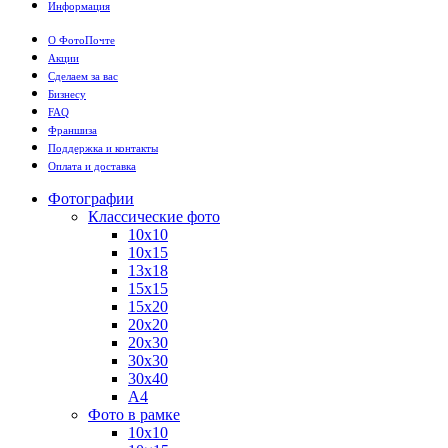
Информация
О ФотоПочте
Акции
Сделаем за вас
Бизнесу
FAQ
Франшиза
Поддержка и контакты
Оплата и доставка
Фотографии
Классические фото
10х10
10х15
13х18
15х15
15х20
20х20
20х30
30х30
30х40
А4
Фото в рамке
10х10