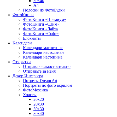
30×40
A4
Полоски из ФотоБудки
ФотоКниги
ФотоКниги «Премиум»
ФотоКниги «Слим»
ФотоКниги «Лайт»
ФотоКниги «Софт»
Блокноты
Календари
Календари магнитные
Календари настольные
Календари настенные
Открытки
Отправлю самостоятельно
Отправьте за меня
Декор Интерьера
Потреты Dream Art
Портреты по фото акрилом
ФотоМозаика
Холсты
20х20
20х30
30х30
30х40