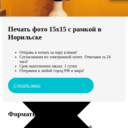
Не нашли Ваш город?
Мы доставляем по всему миру
Печать фото 15х15 с рамкой в
Продолжить без города
Норильске
Отправь в печать за пару кликов!
Согласования по электронной почте. Отвечаем за 24
часа!
Срок выполнения заказа: 1 сутки
Отправим в любой город РФ и мира!
Сделать заказ
Форматы и цены
Услуга
Цена, руб.