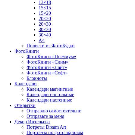
13×18
15×15
15×20
20×20
20×30
30×30
30×40
A4
Полоски из ФотоБудки
ФотоКниги
ФотоКниги «Премиум»
ФотоКниги «Слим»
ФотоКниги «Лайт»
ФотоКниги «Софт»
Блокноты
Календари
Календари магнитные
Календари настольные
Календари настенные
Открытки
Отправлю самостоятельно
Отправьте за меня
Декор Интерьера
Потреты Dream Art
Портреты по фото акрилом