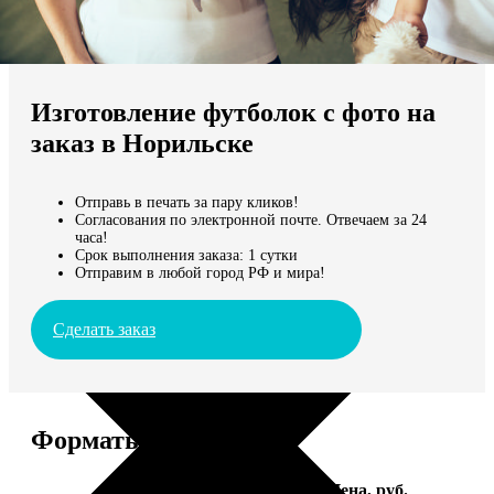
Не нашли Ваш город?
Мы доставляем по всему миру
Изготовление футболок с фото на
Продолжить без города
заказ в Норильске
Отправь в печать за пару кликов!
Согласования по электронной почте. Отвечаем за 24
часа!
Срок выполнения заказа: 1 сутки
Отправим в любой город РФ и мира!
Сделать заказ
Форматы и цены
Услуга
Цена, руб.