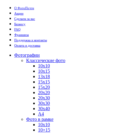
О ФотоПочте
Акции
Сделаем за вас
Бизнесу
FAQ
Франшиза
Поддержка и контакты
Оплата и доставка
Фотографии
Классические фото
10х10
10х15
13х18
15х15
15х20
20х20
20х30
30х30
30х40
А4
Фото в рамке
10х10
10×15