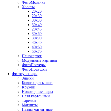
ФотоМозаика
Холсты
20х20
20х30
30х30
30х40
20х45
30х60
30х90
40х40
40х60
50х70
Пенокартон
Модульные картины
ФотоПостеры
ФотоПодушки
Фотоcувениры
Значки
Коврик для мыши
Кружки
Новогодние шары
Пазл картонный
Тарелки
Магниты
Пазлы магнитные