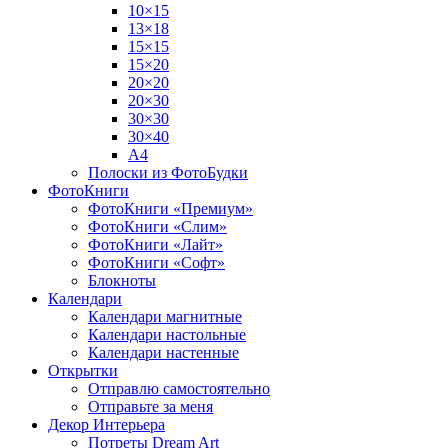
10×15
13×18
15×15
15×20
20×20
20×30
30×30
30×40
A4
Полоски из ФотоБудки
ФотоКниги
ФотоКниги «Премиум»
ФотоКниги «Слим»
ФотоКниги «Лайт»
ФотоКниги «Софт»
Блокноты
Календари
Календари магнитные
Календари настольные
Календари настенные
Открытки
Отправлю самостоятельно
Отправьте за меня
Декор Интерьера
Потреты Dream Art