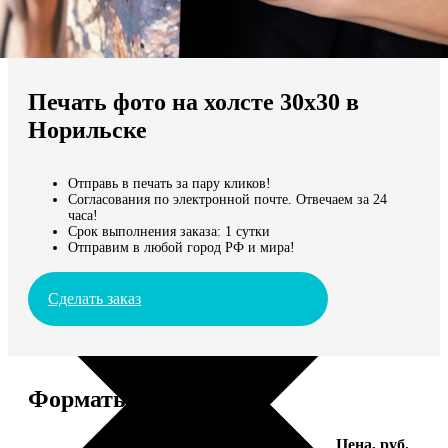
Не нашли Ваш город?
Мы доставляем по всему миру
Печать фото на холсте 30х30 в
Продолжить без города
Норильске
Отправь в печать за пару кликов!
Согласования по электронной почте. Отвечаем за 24
часа!
Срок выполнения заказа: 1 сутки
Отправим в любой город РФ и мира!
Сделать заказ
Форматы и цены
Услуга
Цена, руб.