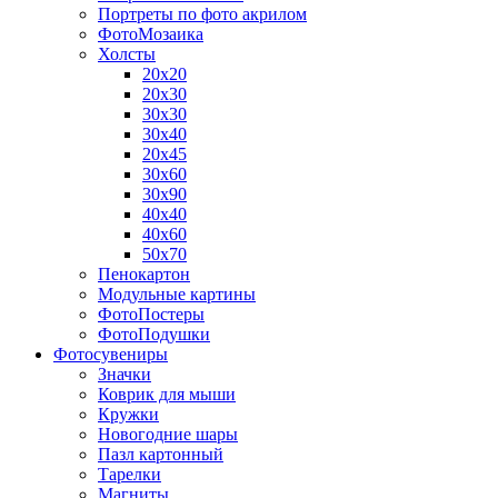
Портреты по фото акрилом
ФотоМозаика
Холсты
20х20
20х30
30х30
30х40
20х45
30х60
30х90
40х40
40х60
50х70
Пенокартон
Модульные картины
ФотоПостеры
ФотоПодушки
Фотоcувениры
Значки
Коврик для мыши
Кружки
Новогодние шары
Пазл картонный
Тарелки
Магниты