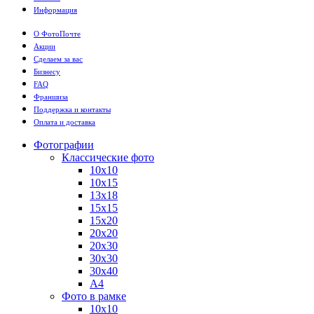
Информация
О ФотоПочте
Акции
Сделаем за вас
Бизнесу
FAQ
Франшиза
Поддержка и контакты
Оплата и доставка
Фотографии
Классические фото
10х10
10х15
13х18
15х15
15х20
20х20
20х30
30х30
30х40
А4
Фото в рамке
10х10