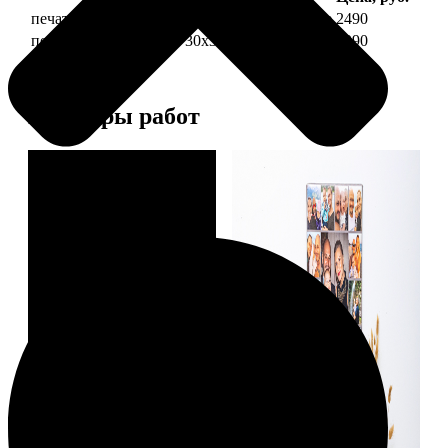
печать фото на холсте 30х30 на подрамнике
2490
печать фото на холсте 30х30 в раме
4990
Примеры работ