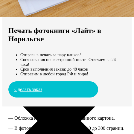
Не нашли Ваш город?
Мы доставляем по всему миру
Печать фотокниги «Лайт» в
Продолжить без города
Норильске
Отправь в печать за пару кликов!
Согласования по электронной почте. Отвечаем за 24
часа!
Срок выполнения заказа: до 48 часов
Отправим в любой город РФ и мира!
Сделать заказ
— Обложка из твердого ламинированного картона.
— В фотокниге можно разместить от 40 до 300 страниц.