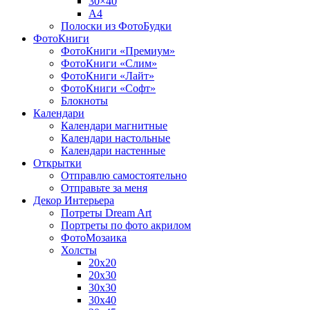
30×40
A4
Полоски из ФотоБудки
ФотоКниги
ФотоКниги «Премиум»
ФотоКниги «Слим»
ФотоКниги «Лайт»
ФотоКниги «Софт»
Блокноты
Календари
Календари магнитные
Календари настольные
Календари настенные
Открытки
Отправлю самостоятельно
Отправьте за меня
Декор Интерьера
Потреты Dream Art
Портреты по фото акрилом
ФотоМозаика
Холсты
20х20
20х30
30х30
30х40