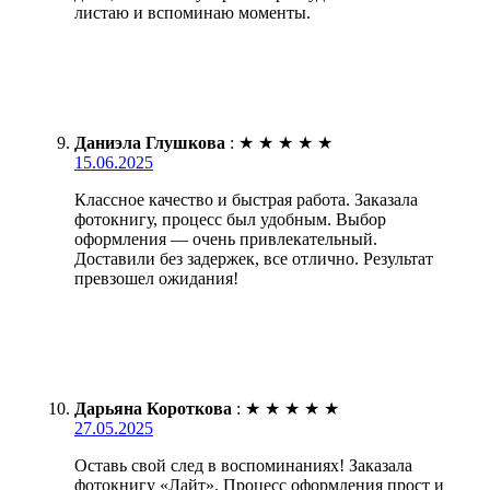
листаю и вспоминаю моменты.
Даниэла Глушкова
:
★
★
★
★
★
15.06.2025
Классное качество и быстрая работа. Заказала
фотокнигу, процесс был удобным. Выбор
оформления — очень привлекательный.
Доставили без задержек, все отлично. Результат
превзошел ожидания!
Дарьяна Короткова
:
★
★
★
★
★
27.05.2025
Оставь свой след в воспоминаниях! Заказала
фотокнигу «Лайт». Процесс оформления прост и