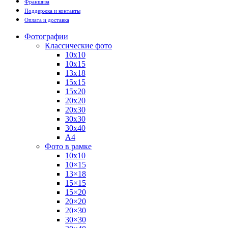
Франшиза
Поддержка и контакты
Оплата и доставка
Фотографии
Классические фото
10х10
10х15
13х18
15х15
15х20
20х20
20х30
30х30
30х40
А4
Фото в рамке
10х10
10×15
13×18
15×15
15×20
20×20
20×30
30×30