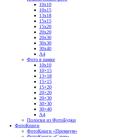
10х10
10х15
13х18
15х15
15х20
20х20
20х30
30х30
30х40
А4
Фото в рамке
10х10
10×15
13×18
15×15
15×20
20×20
20×30
30×30
30×40
A4
Полоски из ФотоБудки
ФотоКниги
ФотоКниги «Премиум»
ФотоКниги «Слим»