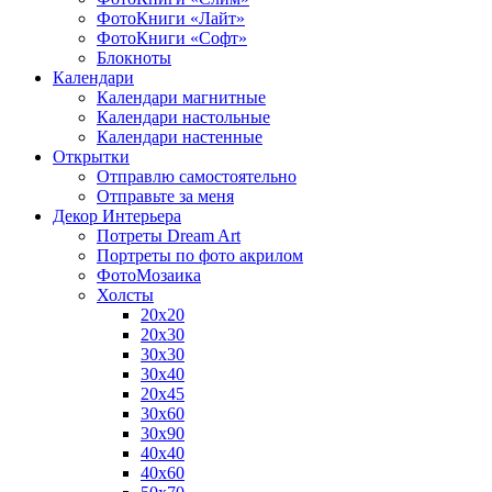
ФотоКниги «Лайт»
ФотоКниги «Софт»
Блокноты
Календари
Календари магнитные
Календари настольные
Календари настенные
Открытки
Отправлю самостоятельно
Отправьте за меня
Декор Интерьера
Потреты Dream Art
Портреты по фото акрилом
ФотоМозаика
Холсты
20х20
20х30
30х30
30х40
20х45
30х60
30х90
40х40
40х60