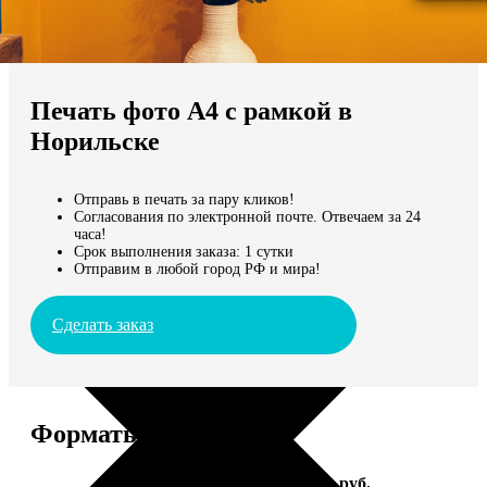
Не нашли Ваш город?
Мы доставляем по всему миру
Печать фото А4 с рамкой в
Продолжить без города
Норильске
Отправь в печать за пару кликов!
Согласования по электронной почте. Отвечаем за 24
часа!
Срок выполнения заказа: 1 сутки
Отправим в любой город РФ и мира!
Сделать заказ
Форматы и цены
Услуга
Цена, руб.