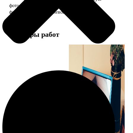
фото 20х30 в деревянной рамке
990
фото 20х30 в алюминиевой рамке
2490
Примеры работ