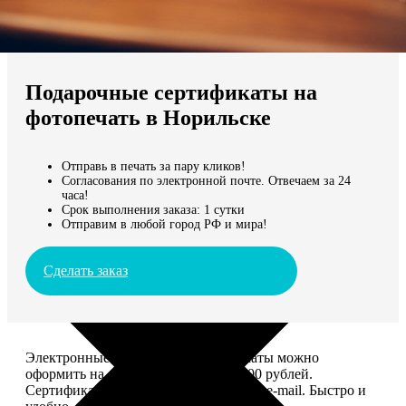
Не нашли Ваш город?
Мы доставляем по всему миру
Подарочные сертификаты на
Продолжить без города
фотопечать в Норильске
Отправь в печать за пару кликов!
Согласования по электронной почте. Отвечаем за 24
часа!
Срок выполнения заказа: 1 сутки
Отправим в любой город РФ и мира!
Сделать заказ
Электронные подарочные сертификаты можно
оформить на сумму от 1 000 до 25 000 рублей.
Сертификат вы сможете отправить по e-mail. Быстро и