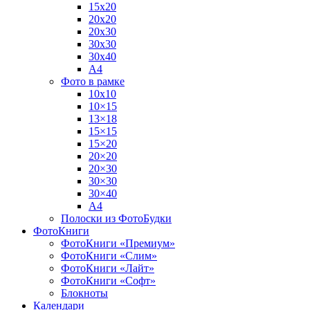
15х20
20х20
20х30
30х30
30х40
А4
Фото в рамке
10х10
10×15
13×18
15×15
15×20
20×20
20×30
30×30
30×40
A4
Полоски из ФотоБудки
ФотоКниги
ФотоКниги «Премиум»
ФотоКниги «Слим»
ФотоКниги «Лайт»
ФотоКниги «Софт»
Блокноты
Календари