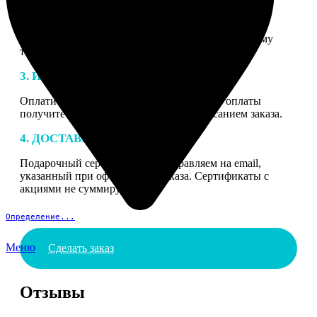
2. МАКЕТ
В процессе подготовки заказа к печати наши
специалисты могут связаться с Вами по указанному
телефону или email для согласования деталей.
3. ИЗГОТОВЛЕНИЕ
Оплатите заказ банковской картой. После оплаты
получите подтверждение на email с описанием заказа.
4. ДОСТАВКА И ОПЛАТА
Подарочный сертификат мы отправляем на email,
указанный при оформлении заказа. Сертификаты с
акциями не суммируются.
Определение...
Меню
Сделать заказ
Отзывы