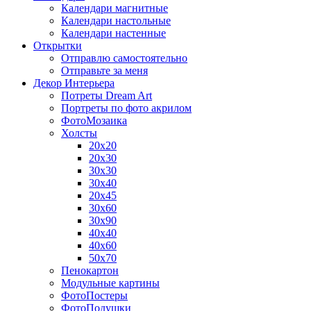
Календари магнитные
Календари настольные
Календари настенные
Открытки
Отправлю самостоятельно
Отправьте за меня
Декор Интерьера
Потреты Dream Art
Портреты по фото акрилом
ФотоМозаика
Холсты
20х20
20х30
30х30
30х40
20х45
30х60
30х90
40х40
40х60
50х70
Пенокартон
Модульные картины
ФотоПостеры
ФотоПодушки