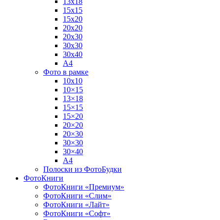
13х18
15х15
15х20
20х20
20х30
30х30
30х40
А4
Фото в рамке
10х10
10×15
13×18
15×15
15×20
20×20
20×30
30×30
30×40
A4
Полоски из ФотоБудки
ФотоКниги
ФотоКниги «Премиум»
ФотоКниги «Слим»
ФотоКниги «Лайт»
ФотоКниги «Софт»