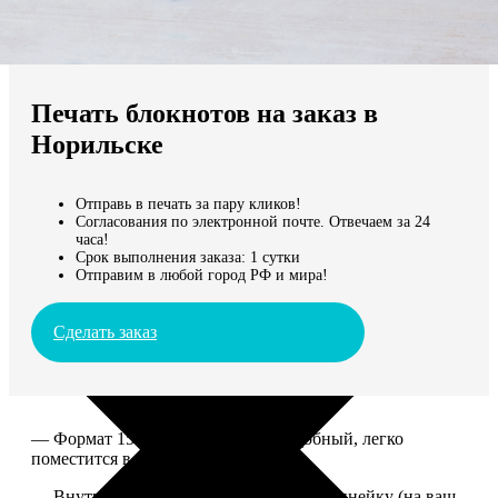
Не нашли Ваш город?
Мы доставляем по всему миру
Печать блокнотов на заказ в
Продолжить без города
Норильске
Отправь в печать за пару кликов!
Согласования по электронной почте. Отвечаем за 24
часа!
Срок выполнения заказа: 1 сутки
Отправим в любой город РФ и мира!
Сделать заказ
— Формат 15*20. Компактный и удобный, легко
поместится в сумку или рюкзак.
— Внутри 100 страниц в клетку или в линейку (на ваш