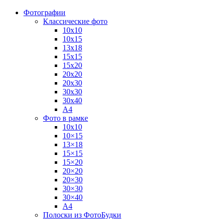
Фотографии
Классические фото
10х10
10х15
13х18
15х15
15х20
20х20
20х30
30х30
30х40
А4
Фото в рамке
10х10
10×15
13×18
15×15
15×20
20×20
20×30
30×30
30×40
A4
Полоски из ФотоБудки