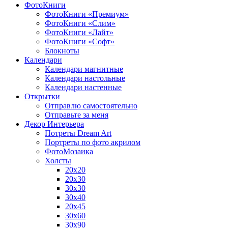
ФотоКниги
ФотоКниги «Премиум»
ФотоКниги «Слим»
ФотоКниги «Лайт»
ФотоКниги «Софт»
Блокноты
Календари
Календари магнитные
Календари настольные
Календари настенные
Открытки
Отправлю самостоятельно
Отправьте за меня
Декор Интерьера
Потреты Dream Art
Портреты по фото акрилом
ФотоМозаика
Холсты
20х20
20х30
30х30
30х40
20х45
30х60
30х90