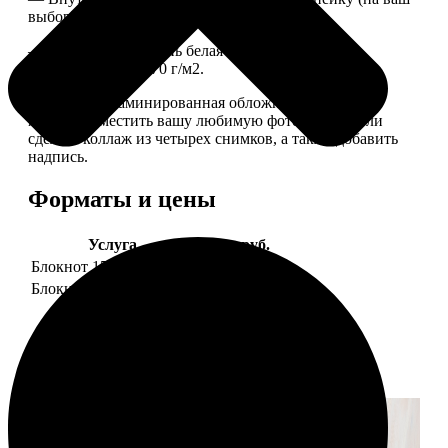
выбор), скрепленных сбоку скобой.
— Приятная на ощупь белая сатиновая бумага
плотностью 150-170 г/м2.
— Плотная ламинированная обложка. На обложке
можно разместить вашу любимую фотографию или
сделать коллаж из четырех снимков, а также добавить
надпись.
Форматы и цены
Услуга
Цена, руб.
Блокнот 15х20 клетка
990
Блокнот 15х20 линейка
990
Примеры работ