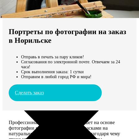
Не нашли Ваш город?
Мы доставляем по всему миру
Портреты по фотографии на заказ
Продолжить без города
в Норильске
Отправь в печать за пару кликов!
Согласования по электронной почте. Отвечаем за 24
часа!
Срок выполнения заказа: 1 сутки
Отправим в любой город РФ и мира!
Сделать заказ
Профессиональный художник напишет на основе
фотографии портрет акриловыми красками на
натуральном холсте. Покроет лаком, благодаря чему