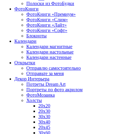
Полоски из ФотоБудки
ФотоКниги
ФотоКниги «Премиум»
ФотоКниги «Слим»
ФотоКниги «Лайт»
ФотоКниги «Софт»
Блокноты
Календари
Календари магнитные
Календари настольные
Календари настенные
Открытки
Отправлю самостоятельно
Отправьте за меня
Декор Интерьера
Потреты Dream Art
Портреты по фото акрилом
ФотоМозаика
Холсты
20х20
20х30
30х30
30х40
20х45
30х60