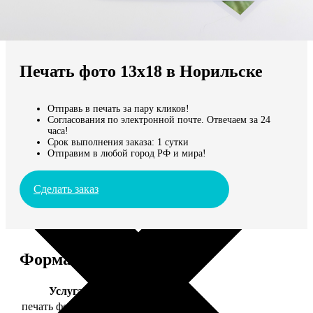
Не нашли Ваш город?
Мы доставляем по всему миру
Печать фото 13х18 в Норильске
Продолжить без города
Отправь в печать за пару кликов!
Согласования по электронной почте. Отвечаем за 24
часа!
Срок выполнения заказа: 1 сутки
Отправим в любой город РФ и мира!
Сделать заказ
Форматы и цены
Услуга
Цена, руб.
печать фото 13х18
39