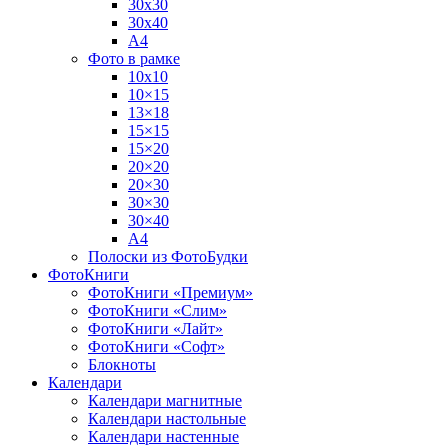
30х30
30х40
А4
Фото в рамке
10х10
10×15
13×18
15×15
15×20
20×20
20×30
30×30
30×40
A4
Полоски из ФотоБудки
ФотоКниги
ФотоКниги «Премиум»
ФотоКниги «Слим»
ФотоКниги «Лайт»
ФотоКниги «Софт»
Блокноты
Календари
Календари магнитные
Календари настольные
Календари настенные