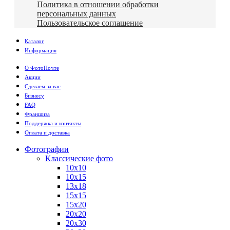
Политика в отношении обработки
персональных данных
Пользовательское соглашение
Каталог
Информация
О ФотоПочте
Акции
Сделаем за вас
Бизнесу
FAQ
Франшиза
Поддержка и контакты
Оплата и доставка
Фотографии
Классические фото
10х10
10х15
13х18
15х15
15х20
20х20
20х30