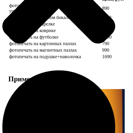
фотопечать на кружке + подарочная
890
упаковка
фотопечать на пивном бокале
1190
фотопечать на тарелке
1190
фотопечать на коврике
690
фотопечать на футболке
1490
фотопечать на картонных пазлах
790
фотопечать на магнитных пазлах
990
фотопечать на подушке+наволочка
1690
Примеры работ