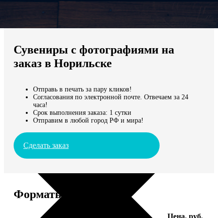
Не нашли Ваш город?
Мы доставляем по всему миру
Сувениры с фотографиями на
Продолжить без города
заказ в Норильске
Отправь в печать за пару кликов!
Согласования по электронной почте. Отвечаем за 24
часа!
Срок выполнения заказа: 1 сутки
Отправим в любой город РФ и мира!
Сделать заказ
Форматы и цены
Услуга
Цена, руб.