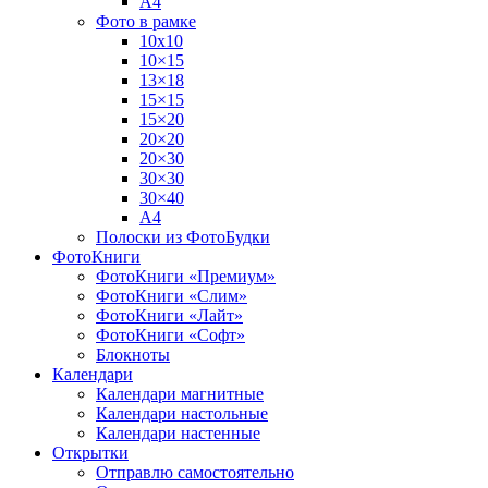
А4
Фото в рамке
10х10
10×15
13×18
15×15
15×20
20×20
20×30
30×30
30×40
A4
Полоски из ФотоБудки
ФотоКниги
ФотоКниги «Премиум»
ФотоКниги «Слим»
ФотоКниги «Лайт»
ФотоКниги «Софт»
Блокноты
Календари
Календари магнитные
Календари настольные
Календари настенные
Открытки
Отправлю самостоятельно