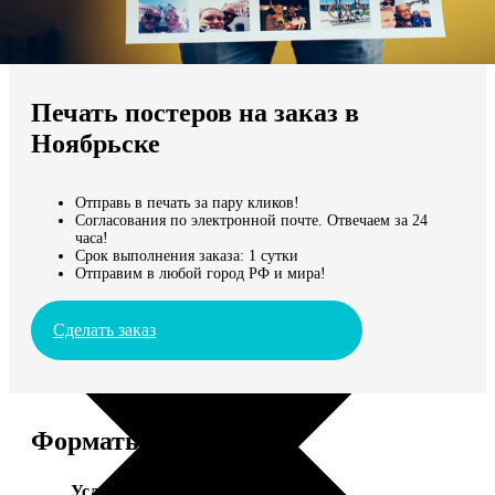
Не нашли Ваш город?
Мы доставляем по всему миру
Печать постеров на заказ в
Продолжить без города
Ноябрьске
Отправь в печать за пару кликов!
Согласования по электронной почте. Отвечаем за 24
часа!
Срок выполнения заказа: 1 сутки
Отправим в любой город РФ и мира!
Сделать заказ
Форматы и цены
Услуга
Цена, руб.