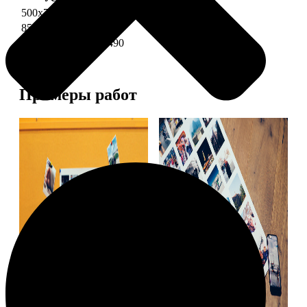
500х700 глянец
2490
850х600 глянец
3490
1200х850 глянец
5490
Примеры работ