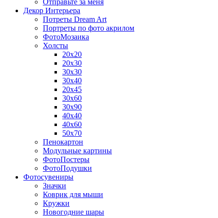
Отправьте за меня
Декор Интерьера
Потреты Dream Art
Портреты по фото акрилом
ФотоМозаика
Холсты
20х20
20х30
30х30
30х40
20х45
30х60
30х90
40х40
40х60
50х70
Пенокартон
Модульные картины
ФотоПостеры
ФотоПодушки
Фотоcувениры
Значки
Коврик для мыши
Кружки
Новогодние шары