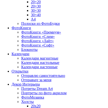
20×20
20×30
30×30
30×40
A4
Полоски из ФотоБудки
ФотоКниги
ФотоКниги «Премиум»
ФотоКниги «Слим»
ФотоКниги «Лайт»
ФотоКниги «Софт»
Блокноты
Календари
Календари магнитные
Календари настольные
Календари настенные
Открытки
Отправлю самостоятельно
Отправьте за меня
Декор Интерьера
Потреты Dream Art
Портреты по фото акрилом
ФотоМозаика
Холсты
20х20