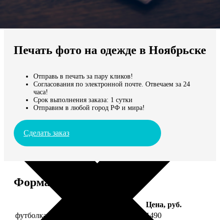
Не нашли Ваш город?
Мы доставляем по всему миру
Печать фото на одежде в Ноябрьске
Продолжить без города
Отправь в печать за пару кликов!
Согласования по электронной почте. Отвечаем за 24
часа!
Срок выполнения заказа: 1 сутки
Отправим в любой город РФ и мира!
Сделать заказ
Форматы и цены
Услуга
Цена, руб.
футболка детская с фото рост 118 см
1490