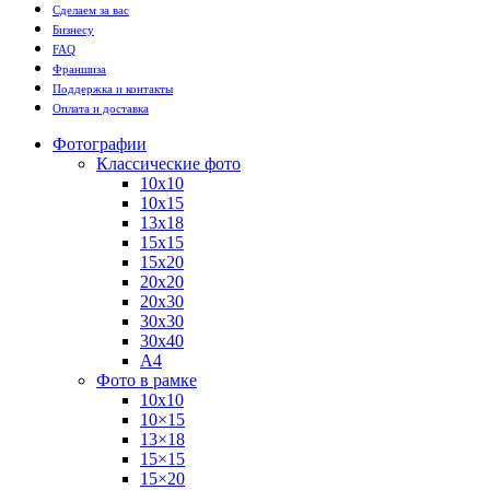
Сделаем за вас
Бизнесу
FAQ
Франшиза
Поддержка и контакты
Оплата и доставка
Фотографии
Классические фото
10х10
10х15
13х18
15х15
15х20
20х20
20х30
30х30
30х40
А4
Фото в рамке
10х10
10×15
13×18
15×15
15×20