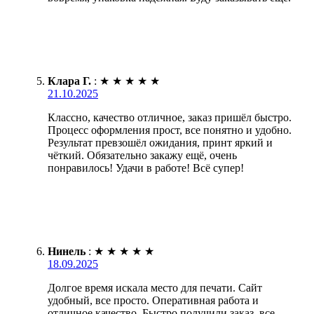
Клара Г.
:
★
★
★
★
★
21.10.2025
Классно, качество отличное, заказ пришёл быстро.
Процесс оформления прост, все понятно и удобно.
Результат превзошёл ожидания, принт яркий и
чёткий. Обязательно закажу ещё, очень
понравилось! Удачи в работе! Всё супер!
Нинель
:
★
★
★
★
★
18.09.2025
Долгое время искала место для печати. Сайт
удобный, все просто. Оперативная работа и
отличное качество. Быстро получили заказ, все