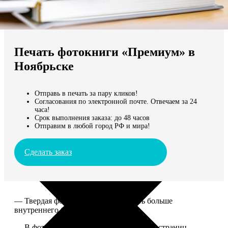
Не нашли Ваш город?
Мы доставляем по всему миру
Печать фотокниги «Премиум» в
Продолжить без города
Ноябрьске
Отправь в печать за пару кликов!
Согласования по электронной почте. Отвечаем за 24
часа!
Срок выполнения заказа: до 48 часов
Отправим в любой город РФ и мира!
Сделать заказ
— Твердая фотообложка, размер чуть больше
внутреннего блока.
— В фотокниге может быть от 20 до 100 страниц.