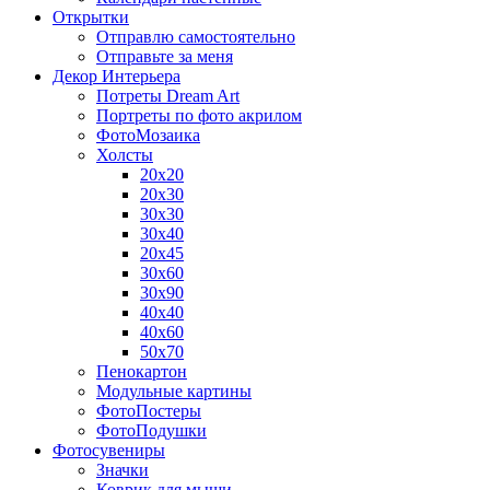
Открытки
Отправлю самостоятельно
Отправьте за меня
Декор Интерьера
Потреты Dream Art
Портреты по фото акрилом
ФотоМозаика
Холсты
20х20
20х30
30х30
30х40
20х45
30х60
30х90
40х40
40х60
50х70
Пенокартон
Модульные картины
ФотоПостеры
ФотоПодушки
Фотоcувениры
Значки
Коврик для мыши