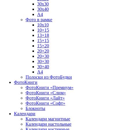
30х30
30х40
А4
Фото в рамке
10х10
10×15
13×18
15×15
15×20
20×20
20×30
30×30
30×40
A4
Полоски из ФотоБудки
ФотоКниги
ФотоКниги «Премиум»
ФотоКниги «Слим»
ФотоКниги «Лайт»
ФотоКниги «Софт»
Блокноты
Календари
Календари магнитные
Календари настольные
Календари настенные