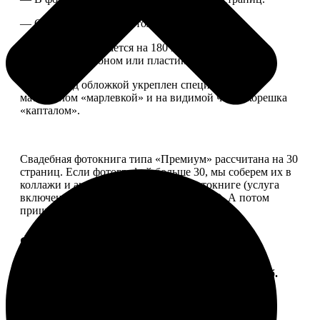
— Страницы плотные, толщина 1 мм.
— Книга раскрывается на 180 градусов, развороты
укреплены картоном или пластиком.
— Блок под обложкой укреплен специальным
материалом «марлевкой» и на видимой части корешка
«капталом».
Свадебная фотокнига типа «Премиум» рассчитана на 30
страниц. Если фотографий больше 30, мы соберем их в
коллажи и аккуратно разместим в фотокниге (услуга
включена, стоимость останется прежней). А потом
пришлем вам на согласование развороты.
Форматы и цены
Услуга
Цена, руб.
ФотоКнига "Премиум" 10x10
от 2490
ФотоКнига "Премиум" 10x15
от 2890