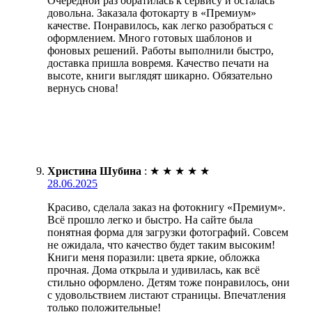
Очередной раз обратилась к сервису и осталась
довольна. Заказала фотокарту в «Премиум»
качестве. Понравилось, как легко разобраться с
оформлением. Много готовых шаблонов и
фоновых решений. Работы выполнили быстро,
доставка пришла вовремя. Качество печати на
высоте, книги выглядят шикарно. Обязательно
вернусь снова!
Христина Шубина
:
★
★
★
★
★
28.06.2025
Красиво, сделала заказ на фотокнигу «Премиум».
Всё прошло легко и быстро. На сайте была
понятная форма для загрузки фотографий. Совсем
не ожидала, что качество будет таким высоким!
Книги меня поразили: цвета яркие, обложка
прочная. Дома открыла и удивилась, как всё
стильно оформлено. Детям тоже понравилось, они
с удовольствием листают страницы. Впечатления
только положительные!