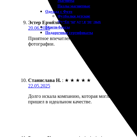
Магниты
Пазлы магнитные
Одежда с Фото
Футболки детские
Футболки для взрослых
Эстер Ермолова
:
★
★
★
★
★
Бьюти-боксы
20.06.2025
Подарочные сертификаты
Приятное впечатление от заказа. Простота оформле
фотографии.
Станислава Н.
:
★
★
★
★
★
22.05.2025
Долго искала компанию, которая могла бы напечатат
пришел в идеальном качестве.