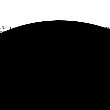
Заказал печать на холсте, все легко и быстро. Загрузил фото, н
чество отличное!
ь, все быстро и без проблем. Результат превзошел ожидания, бу