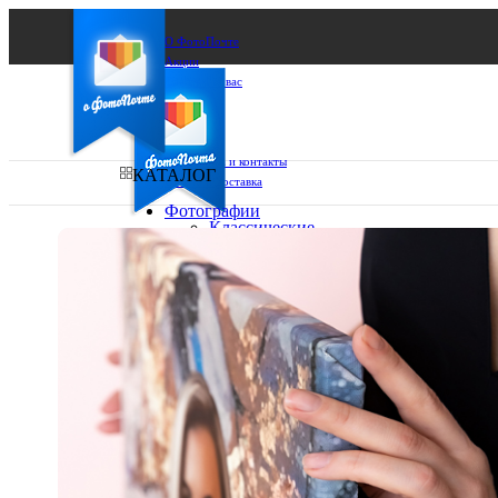
О ФотоПочте
Акции
Сделаем за вас
Бизнесу
FAQ
Франшиза
Поддержка и контакты
КАТАЛОГ
Оплата и доставка
Фотографии
Классические
фото
Ваш город:
10х10
10х15
Ваш регион доставки
13х18
15х15
Выберите из списка:
15х20
20х20
20х30
30х30
30х40
А4
Фото
в