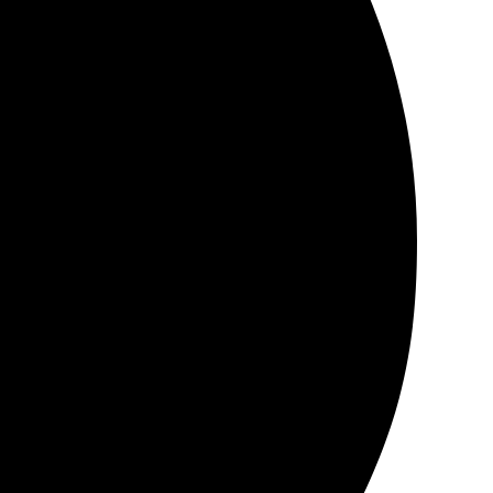
рмлять заказ. Работой компании очень довольна, буду
тро, подсказки по загрузке фото очень помогли.