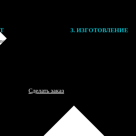
ЕТ
3. ИЗГОТОВЛЕНИЕ
подготовки заказа к печати
Оплатите заказ банковской кар
алисты могут связаться с Вами
оплаты получите подтверждение
му телефону или email для
описанием заказа. Когда отпра
я деталей.
вы получите письмо с трек-но
отслеживания.
Сделать заказ