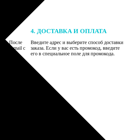
4. ДОСТАВКА И ОПЛАТА
той. После
Введите адрес и выберите способ доставки
 на email с
заказа. Если у вас есть промокод, введите
вим заказ
его в специальное поле для промокода.
мером для