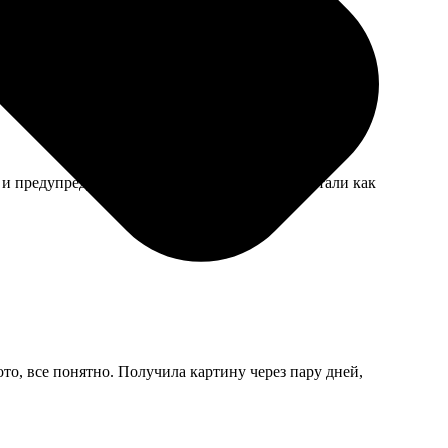
ке надёжное, повесил без проблем.
 и предупредили, что будут зернистые. Напечатали как
то, все понятно. Получила картину через пару дней,