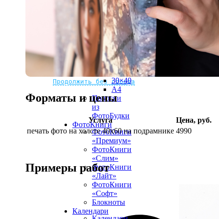
рамке
10х10
10×15
13×18
15×15
15×20
20×20
20×30
Не нашли Ваш город?
Мы доставляем по всему миру
30×30
30×40
Продолжить без города
A4
Форматы и цены
Полоски
из
ФотоБудки
Услуга
Цена, руб.
ФотоКниги
печать фото на холсте 40х60 на подрамнике
4990
ФотоКниги
«Премиум»
ФотоКниги
«Слим»
Примеры работ
ФотоКниги
«Лайт»
ФотоКниги
«Софт»
Блокноты
Календари
Календари