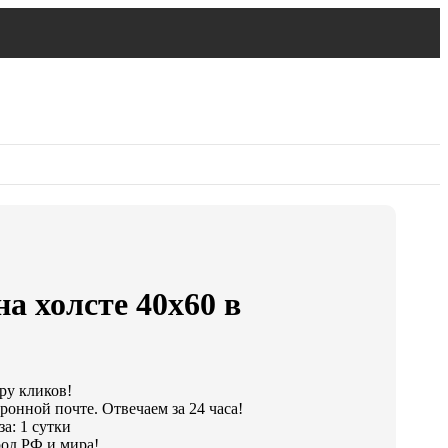
а холсте 40х60 в
ару кликов!
ронной почте. Отвечаем за 24 часа!
а: 1 сутки
од РФ и мира!