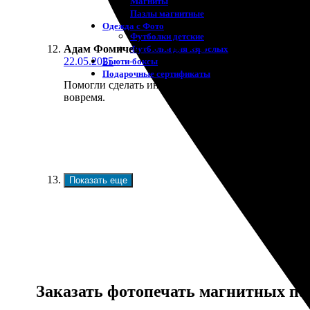
Магниты
Пазлы магнитные
Одежда с Фото
Футболки детские
Адам Фомичев
:
★
★
★
★
★
Футболки для взрослых
22.05.2025
Бьюти-боксы
Подарочные сертификаты
Помогли сделать интересный заказ. Оформил магн
вовремя.
Показать еще
Заказать фотопечать магнитных па