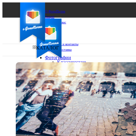
О ФотоПочте
Акции
Сделаем за вас
Бизнесу
FAQ
Франшиза
Поддержка и контакты
КАТАЛОГ
Оплата и доставка
Фотографии
Классические
фото
Ваш город:
10х10
10х15
Ваш регион доставки
13х18
15х15
Выберите из списка:
15х20
20х20
20х30
30х30
30х40
А4
Фото
в