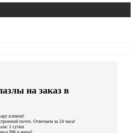
азлы на заказ в
пару кликов!
тронной почте. Отвечаем за 24 часа!
за: 1 сутки
ород РФ и мира!