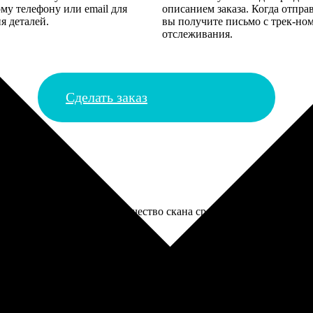
му телефону или email для
описанием заказа. Когда отпра
я деталей.
вы получите письмо с трек-но
отслеживания.
Сделать заказ
 бумажную фотографию. Качество скана среднее, видна зернистос