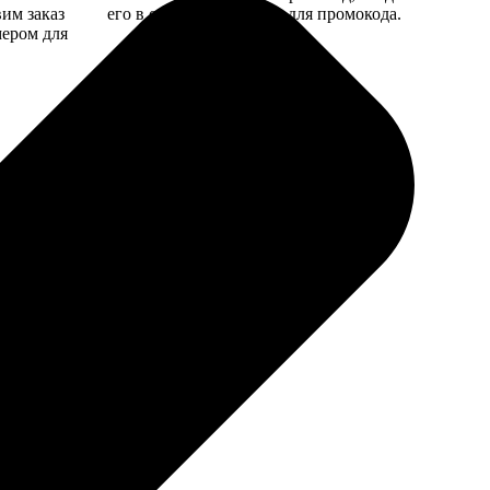
вим заказ
его в специальное поле для промокода.
мером для
ть. Но для семейного архива пойдет.