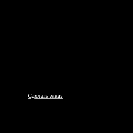
итные пазлы, и был приятно удивлён. Процесс был простым и б
Сделать заказ
злов онлайн