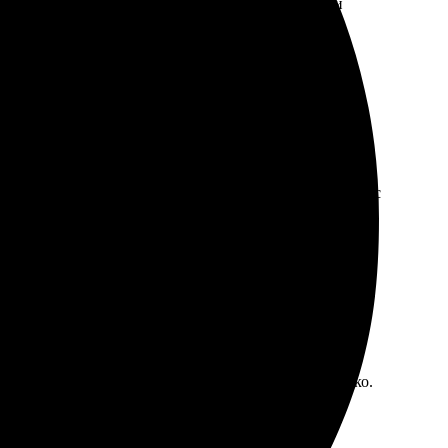
рмления понятный и быстрый. Выбор материалов и
зображение четкое и яркое, доставили быстро. Процесс
нятный: загрузила фото, выбрала размеры – все легко.
комендую заказывать здесь!