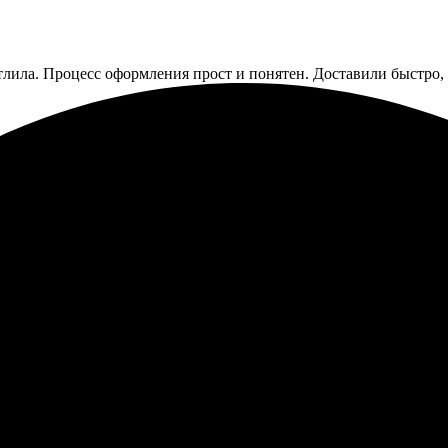
лила. Процесс оформления прост и понятен. Доставили быстро, 
тро и качественно. Сайт удобный, легко ориентироваться. Выбор
чень рад, что нашёл такую компанию. Рекомендую друзьям!