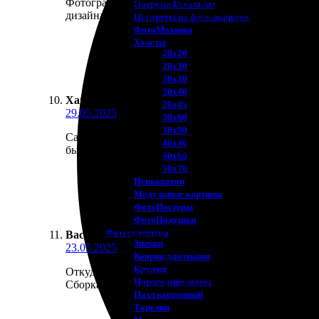
Фотографии, которые меня порадовали! Заказала м
Потреты Dream Art
дизайна впечатляет. Неожиданно приятно удивило 
Портреты по фото акрилом
ФотоМозаика
Холсты
20х20
20х30
30х30
30х40
Хана Скрябина
:
★
★
★
★
★
20х45
29.05.2025
30х60
30х90
Самая удивительная вещь — это магнитные пазлы! З
40х40
был простым: выбрала фото, оформила заказ и ждала
40х60
50х70
Пенокартон
Модульные картины
ФотоПостеры
ФотоПодушки
Фотоcувениры
Василиса Рудакова
:
★
★
★
★
★
Значки
23.05.2025
Коврик для мыши
Кружки
Откуда я знаю, что выбор оказался удачным! Сделал
Новогодние шары
Сборка была быстрой, а качество порадовало. Пазл
Пазл картонный
Тарелки