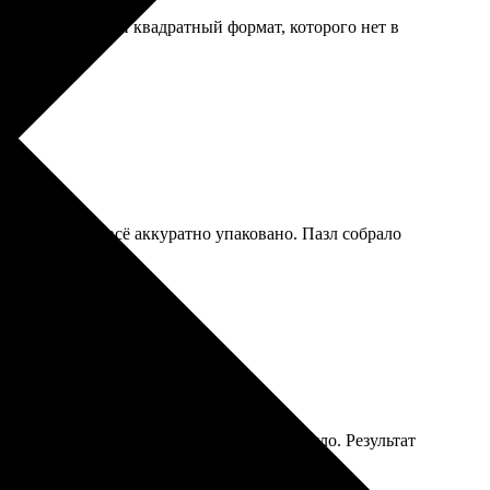
ть нестандартный квадратный формат, которого нет в
шла вовремя, всё аккуратно упаковано. Пазл собрало
рмила заказ, и через несколько дней пришло. Результат