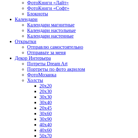
ФотоКниги «Лайт»
ФотоКниги «Софт»
Блокноты
Календари
Календари магнитные
Календари настольные
Календари настенные
Открытки
Отправлю самостоятельно
Отправьте за меня
Декор Интерьера
Потреты Dream Art
Портреты по фото акрилом
ФотоМозаика
Холсты
20х20
20х30
30х30
30х40
20х45
30х60
30х90
40х40
40х60
50х70