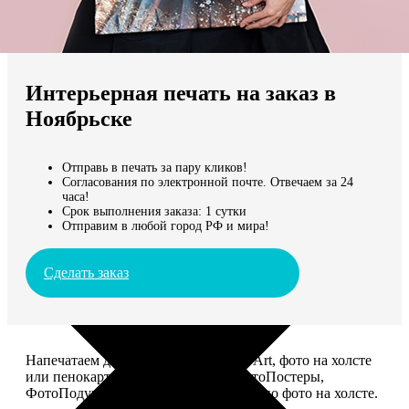
Не нашли Ваш город?
Мы доставляем по всему миру
Интерьерная печать на заказ в
Продолжить без города
Ноябрьске
Отправь в печать за пару кликов!
Согласования по электронной почте. Отвечаем за 24
часа!
Срок выполнения заказа: 1 сутки
Отправим в любой город РФ и мира!
Сделать заказ
Напечатаем для вас картины Dream-Art, фото на холсте
или пенокартоне, ФотоМозаику, ФотоПостеры,
ФотоПодушки или напишем портрет по фото на холсте.