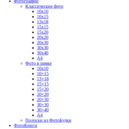
Фотографии
Классические фото
10х10
10х15
13х18
15х15
15х20
20х20
20х30
30х30
30х40
А4
Фото в рамке
10х10
10×15
13×18
15×15
15×20
20×20
20×30
30×30
30×40
A4
Полоски из ФотоБудки
ФотоКниги