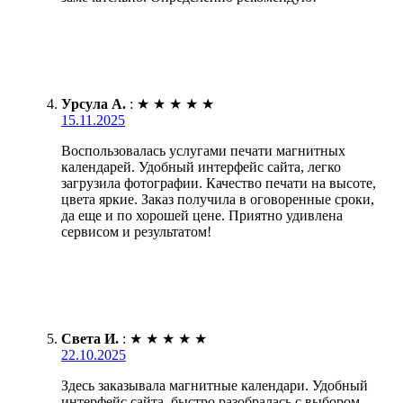
Урсула А.
:
★
★
★
★
★
15.11.2025
Воспользовалась услугами печати магнитных
календарей. Удобный интерфейс сайта, легко
загрузила фотографии. Качество печати на высоте,
цвета яркие. Заказ получила в оговоренные сроки,
да еще и по хорошей цене. Приятно удивлена
сервисом и результатом!
Света И.
:
★
★
★
★
★
22.10.2025
Здесь заказывала магнитные календари. Удобный
интерфейс сайта, быстро разобралась с выбором.