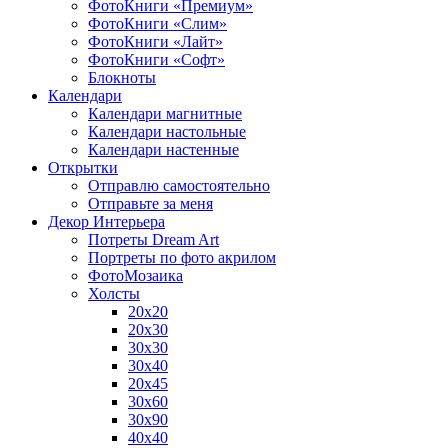
ФотоКниги «Премиум»
ФотоКниги «Слим»
ФотоКниги «Лайт»
ФотоКниги «Софт»
Блокноты
Календари
Календари магнитные
Календари настольные
Календари настенные
Открытки
Отправлю самостоятельно
Отправьте за меня
Декор Интерьера
Потреты Dream Art
Портреты по фото акрилом
ФотоМозаика
Холсты
20х20
20х30
30х30
30х40
20х45
30х60
30х90
40х40