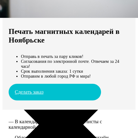
Не нашли Ваш город?
Мы доставляем по всему миру
Печать магнитных календарей в
Продолжить без города
Ноябрьске
Отправь в печать за пару кликов!
Согласования по электронной почте. Отвечаем за 24
часа!
Срок выполнения заказа: 1 сутки
Отправим в любой город РФ и мира!
Сделать заказ
— В календаре 13 листов: обложка+листы с
календарной сеткой.
— Обложка для календаря стандартная, дизайн