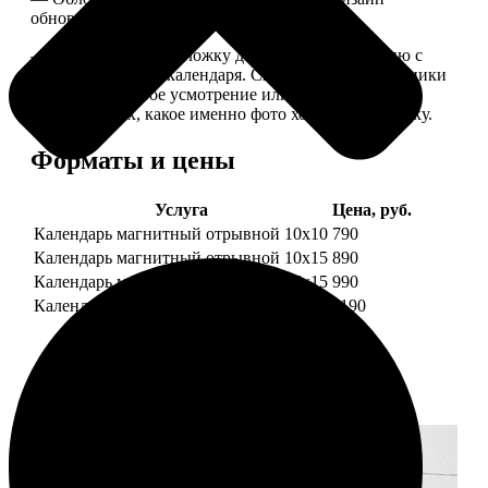
обновляем каждый год.
— В кружочек на обложку добавляем фотографию с
одной из страниц календаря. Снимок наши сотрудники
выбирают на свое усмотрение или пишите в
комментариях, какое именно фото хотите на обложку.
Форматы и цены
Услуга
Цена, руб.
Календарь магнитный отрывной 10x10
790
Календарь магнитный отрывной 10x15
890
Календарь магнитный отрывной 15x15
990
Календарь магнитный отрывной 15x20
1190
Примеры работ