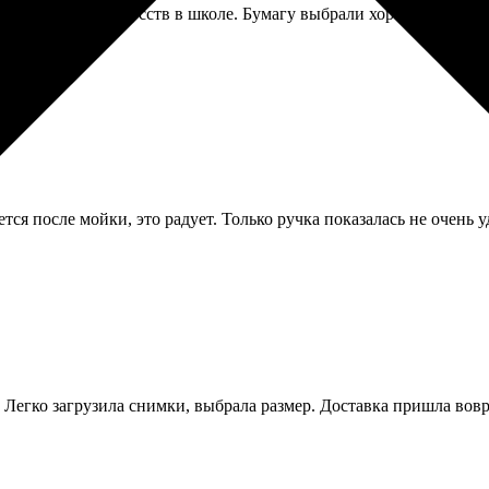
оков истории искусств в школе. Бумагу выбрали хорошую, плотн
тся после мойки, это радует. Только ручка показалась не очень 
! Легко загрузила снимки, выбрала размер. Доставка пришла вов