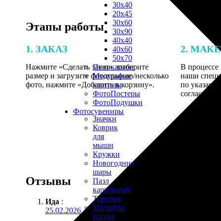
30х40
20х45
30х60
Этапы работы
30х90
40х40
1. ЗАКАЗ
2. МАК
40х60
50х70
Нажмите «Сделать заказ», выберите
В процессе 
Пенокартон
размер и загрузите фотографию/несколько
наши специ
Модульные
фото, нажмите «Добавить в корзину».
по указанно
картины
согласовани
ФотоПостеры
ФотоПодушки
Фотоcувениры
Значки
Коврик
для
мыши
Кружки
Новогодние
шары
Отзывы
Пазл
картонный
Тарелки
Ида
:
Магниты
25.02.2026
Пазлы