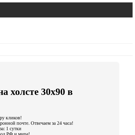
а холсте 30х90 в
ару кликов!
ронной почте. Отвечаем за 24 часа!
а: 1 сутки
од РФ и мира!