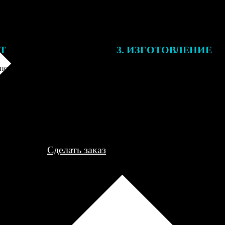
ЕТ
3. ИЗГОТОВЛЕНИЕ
подготовки заказа к печати
Оплатите заказ банковской кар
алисты могут связаться с Вами
оплаты получите подтверждение
му телефону или email для
описанием заказа. Когда отпра
я деталей.
вы получите письмо с трек-но
отслеживания.
Сделать заказ