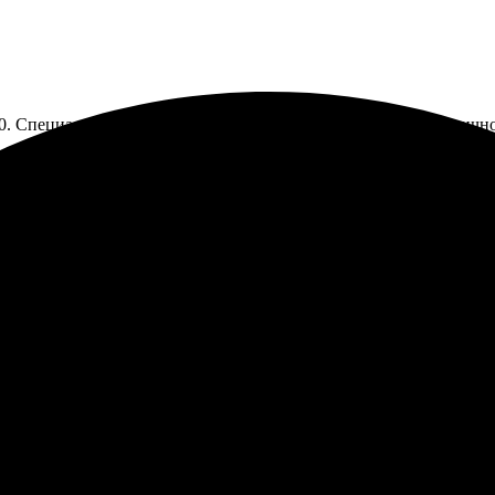
90. Специалисты оперативно обработали заявку. Качество отличное
сте 30х90. Оформление прошло быстро и без проблем. Работник
а без задержек. Очень довольна результатом!