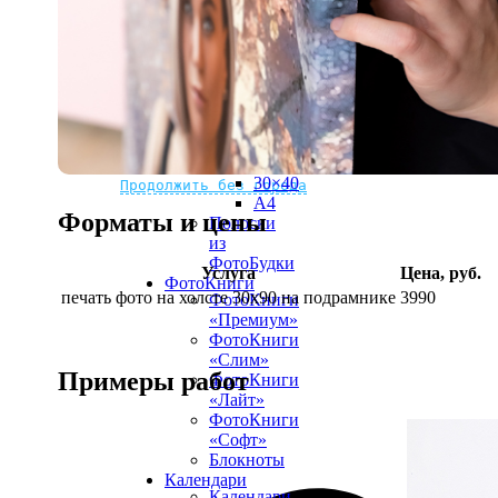
рамке
10х10
10×15
13×18
15×15
15×20
20×20
20×30
Не нашли Ваш город?
Мы доставляем по всему миру
30×30
30×40
Продолжить без города
A4
Форматы и цены
Полоски
из
ФотоБудки
Услуга
Цена, руб.
ФотоКниги
печать фото на холсте 30х90 на подрамнике
3990
ФотоКниги
«Премиум»
ФотоКниги
«Слим»
Примеры работ
ФотоКниги
«Лайт»
ФотоКниги
«Софт»
Блокноты
Календари
Календари