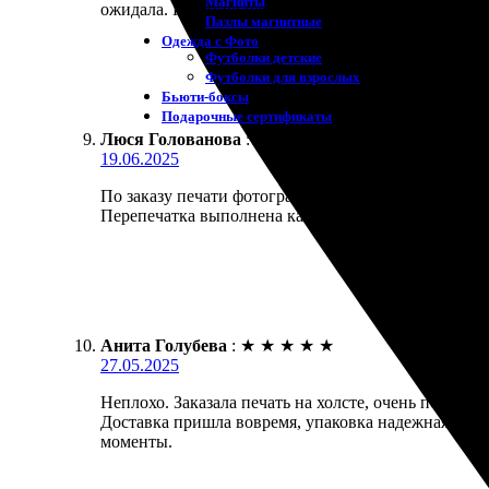
Магниты
ожидала. Качество печати на высоте, цвета яркие 
Пазлы магнитные
Одежда с Фото
Футболки детские
Футболки для взрослых
Бьюти-боксы
Подарочные сертификаты
Люся Голованова
:
★
★
★
★
★
19.06.2025
По заказу печати фотографии на холсте осталась д
Перепечатка выполнена качественно, цвета яркие 
Анита Голубева
:
★
★
★
★
★
27.05.2025
Неплохо. Заказала печать на холсте, очень порадо
Доставка пришла вовремя, упаковка надежная. Теп
моменты.