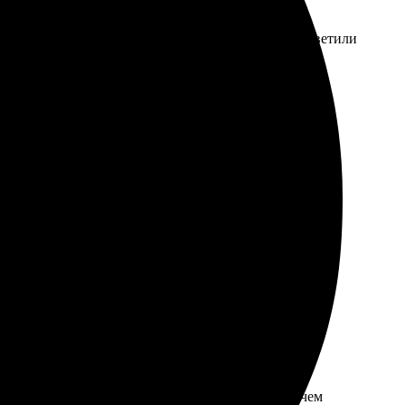
рать параметры. Менеджеры отзывчивые и быстро ответили
омендую, если хотите что-то оригинальное. В
ие заказа простое и удобное. Доставка быстрая, все
ло всего пару минут. Доставка пришла быстрее, чем