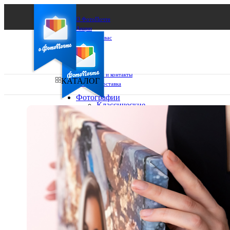
О ФотоПочте
Акции
Сделаем за вас
Бизнесу
FAQ
Франшиза
Поддержка и контакты
КАТАЛОГ
Оплата и доставка
Фотографии
Классические
фото
Ваш город:
10х10
10х15
Ваш регион доставки
13х18
15х15
Выберите из списка:
15х20
20х20
20х30
30х30
30х40
А4
Фото
в