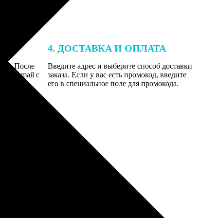
4. ДОСТАВКА И ОПЛАТА
той. После
Введите адрес и выберите способ доставки
 на email с
заказа. Если у вас есть промокод, введите
вим заказ
его в специальное поле для промокода.
мером для