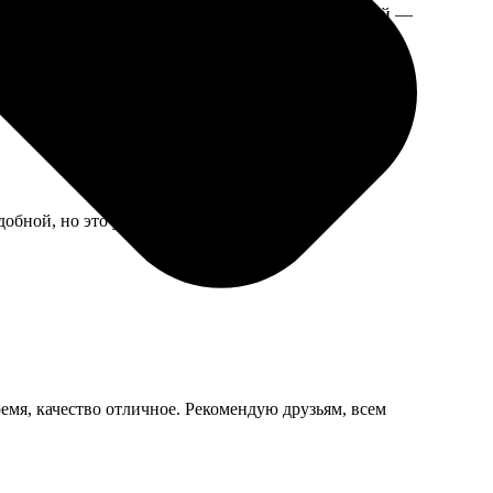
ую, цвета близкие к оригиналу. Для учебных целей —
удобной, но это уже придирки.
ремя, качество отличное. Рекомендую друзьям, всем