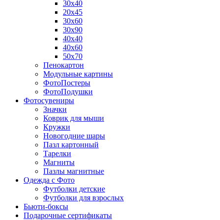
30х40
20х45
30х60
30х90
40х40
40х60
50х70
Пенокартон
Модульные картины
ФотоПостеры
ФотоПодушки
Фотоcувениры
Значки
Коврик для мыши
Кружки
Новогодние шары
Пазл картонный
Тарелки
Магниты
Пазлы магнитные
Одежда с Фото
Футболки детские
Футболки для взрослых
Бьюти-боксы
Подарочные сертификаты