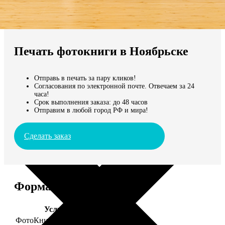
Не нашли Ваш город?
Мы доставляем по всему миру
Печать фотокниги в Ноябрьске
Продолжить без города
Отправь в печать за пару кликов!
Согласования по электронной почте. Отвечаем за 24
часа!
Срок выполнения заказа: до 48 часов
Отправим в любой город РФ и мира!
Сделать заказ
Форматы и цены
Услуга
Цена, руб.
ФотоКниги "Премиум"
от 2490