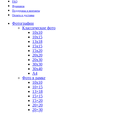
FAQ
Франшиза
Поддержка и контакты
Оплата и доставка
Фотографии
Классические фото
10х10
10х15
13х18
15х15
15х20
20х20
20х30
30х30
30х40
А4
Фото в рамке
10х10
10×15
13×18
15×15
15×20
20×20
20×30