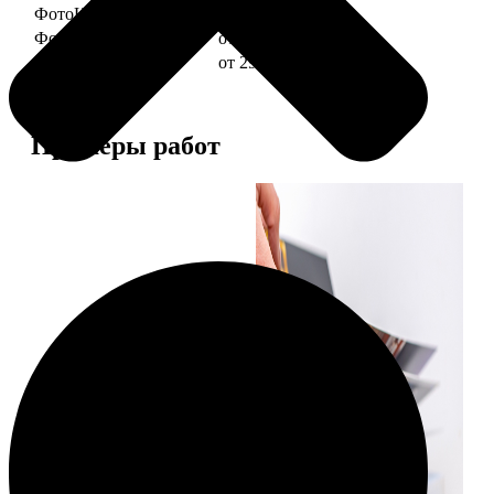
ФотоКниги "Слим"
от 1290
ФотоКниги "Лайт"
от 2990
ФотоКниги "Софт"
от 2990
Примеры работ