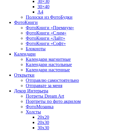
30×30
30×40
A4
Полоски из ФотоБудки
ФотоКниги
ФотоКниги «Премиум»
ФотоКниги «Слим»
ФотоКниги «Лайт»
ФотоКниги «Софт»
Блокноты
Календари
Календари магнитные
Календари настольные
Календари настенные
Открытки
Отправлю самостоятельно
Отправьте за меня
Декор Интерьера
Потреты Dream Art
Портреты по фото акрилом
ФотоМозаика
Холсты
20х20
20х30
30х30