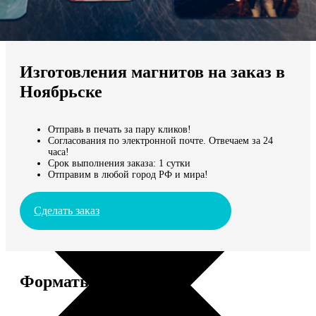
Не нашли Ваш город?
Мы доставляем по всему миру
Изготовления магнитов на заказ в
Продолжить без города
Ноябрьске
Отправь в печать за пару кликов!
Согласования по электронной почте. Отвечаем за 24
часа!
Срок выполнения заказа: 1 сутки
Отправим в любой город РФ и мира!
Сделать заказ
Форматы и цены
Услуга
Цена, руб.