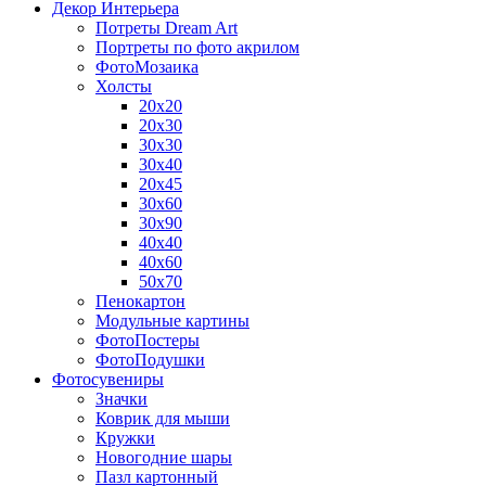
Декор Интерьера
Потреты Dream Art
Портреты по фото акрилом
ФотоМозаика
Холсты
20х20
20х30
30х30
30х40
20х45
30х60
30х90
40х40
40х60
50х70
Пенокартон
Модульные картины
ФотоПостеры
ФотоПодушки
Фотоcувениры
Значки
Коврик для мыши
Кружки
Новогодние шары
Пазл картонный