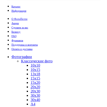
Каталог
Информация
О ФотоПочте
Акции
Сделаем за вас
Бизнесу
FAQ
Франшиза
Поддержка и контакты
Оплата и доставка
Фотографии
Классические фото
10х10
10х15
13х18
15х15
15х20
20х20
20х30
30х30
30х40
А4