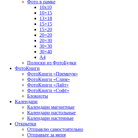
Фото в рамке
10х10
10×15
13×18
15×15
15×20
20×20
20×30
30×30
30×40
A4
Полоски из ФотоБудки
ФотоКниги
ФотоКниги «Премиум»
ФотоКниги «Слим»
ФотоКниги «Лайт»
ФотоКниги «Софт»
Блокноты
Календари
Календари магнитные
Календари настольные
Календари настенные
Открытки
Отправлю самостоятельно
Отправьте за меня