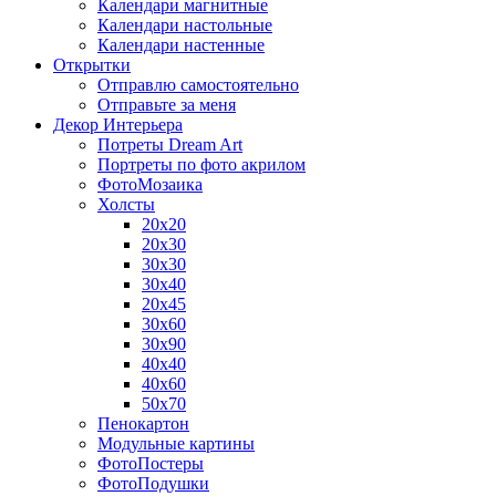
Календари магнитные
Календари настольные
Календари настенные
Открытки
Отправлю самостоятельно
Отправьте за меня
Декор Интерьера
Потреты Dream Art
Портреты по фото акрилом
ФотоМозаика
Холсты
20х20
20х30
30х30
30х40
20х45
30х60
30х90
40х40
40х60
50х70
Пенокартон
Модульные картины
ФотоПостеры
ФотоПодушки