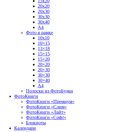
15х20
20х20
20х30
30х30
30х40
А4
Фото в рамке
10х10
10×15
13×18
15×15
15×20
20×20
20×30
30×30
30×40
A4
Полоски из ФотоБудки
ФотоКниги
ФотоКниги «Премиум»
ФотоКниги «Слим»
ФотоКниги «Лайт»
ФотоКниги «Софт»
Блокноты
Календари