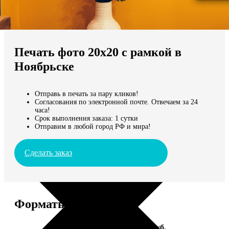
Не нашли Ваш город?
Мы доставляем по всему миру
Печать фото 20х20 с рамкой в
Продолжить без города
Ноябрьске
Отправь в печать за пару кликов!
Согласования по электронной почте. Отвечаем за 24
часа!
Срок выполнения заказа: 1 сутки
Отправим в любой город РФ и мира!
Сделать заказ
Форматы и цены
Услуга
Цена, руб.