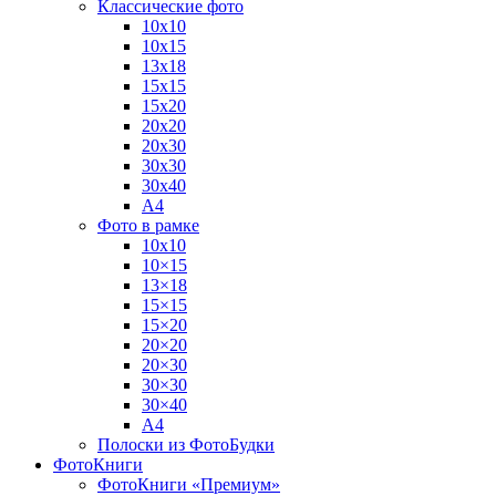
Классические фото
10х10
10х15
13х18
15х15
15х20
20х20
20х30
30х30
30х40
А4
Фото в рамке
10х10
10×15
13×18
15×15
15×20
20×20
20×30
30×30
30×40
A4
Полоски из ФотоБудки
ФотоКниги
ФотоКниги «Премиум»