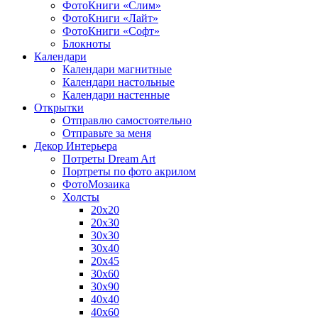
ФотоКниги «Слим»
ФотоКниги «Лайт»
ФотоКниги «Софт»
Блокноты
Календари
Календари магнитные
Календари настольные
Календари настенные
Открытки
Отправлю самостоятельно
Отправьте за меня
Декор Интерьера
Потреты Dream Art
Портреты по фото акрилом
ФотоМозаика
Холсты
20х20
20х30
30х30
30х40
20х45
30х60
30х90
40х40
40х60