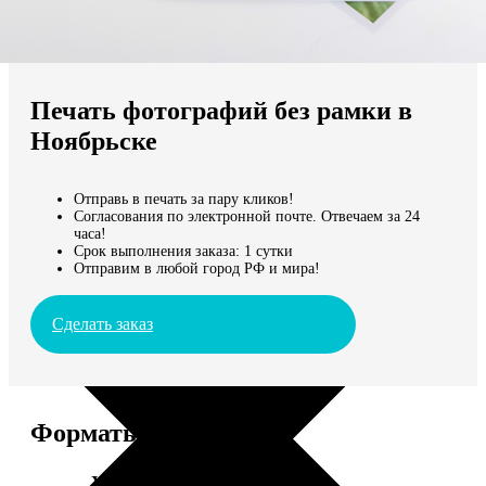
Не нашли Ваш город?
Мы доставляем по всему миру
Печать фотографий без рамки в
Продолжить без города
Ноябрьске
Отправь в печать за пару кликов!
Согласования по электронной почте. Отвечаем за 24
часа!
Срок выполнения заказа: 1 сутки
Отправим в любой город РФ и мира!
Сделать заказ
Форматы и цены
Услуга
Цена, руб.