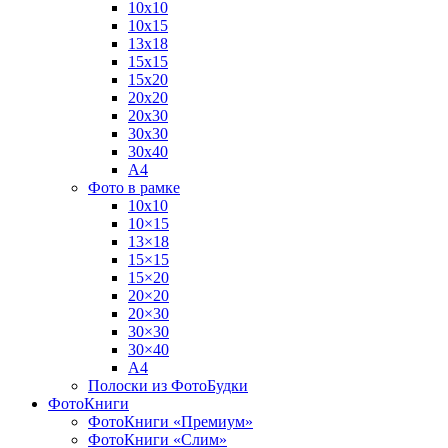
10х10
10х15
13х18
15х15
15х20
20х20
20х30
30х30
30х40
А4
Фото в рамке
10х10
10×15
13×18
15×15
15×20
20×20
20×30
30×30
30×40
A4
Полоски из ФотоБудки
ФотоКниги
ФотоКниги «Премиум»
ФотоКниги «Слим»