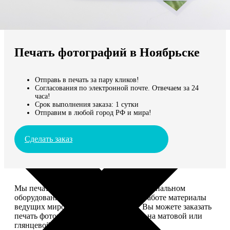
Не нашли Ваш город?
Мы доставляем по всему миру
Печать фотографий в Ноябрьске
Продолжить без города
Отправь в печать за пару кликов!
Согласования по электронной почте. Отвечаем за 24
часа!
Срок выполнения заказа: 1 сутки
Отправим в любой город РФ и мира!
Сделать заказ
Мы печатаем фотографии на профессиональном
оборудовании Noritsu, используем в работе материалы
ведущих мировых производителей. Вы можете заказать
печать фотографий разных форматов на матовой или
глянцевой фотобумаге.