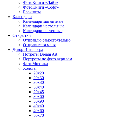
ФотоКниги «Лайт»
ФотоКниги «Софт»
Блокноты
Календари
Календари магнитные
Календари настольные
Календари настенные
Открытки
Отправлю самостоятельно
Отправьте за меня
Декор Интерьера
Потреты Dream Art
Портреты по фото акрилом
ФотоМозаика
Холсты
20х20
20х30
30х30
30х40
20х45
30х60
30х90
40х40
40х60
50х70