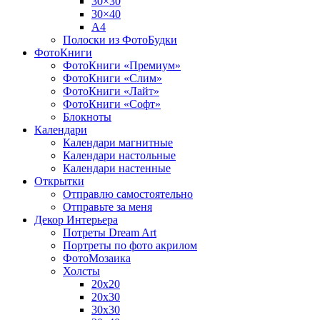
30×30
30×40
A4
Полоски из ФотоБудки
ФотоКниги
ФотоКниги «Премиум»
ФотоКниги «Слим»
ФотоКниги «Лайт»
ФотоКниги «Софт»
Блокноты
Календари
Календари магнитные
Календари настольные
Календари настенные
Открытки
Отправлю самостоятельно
Отправьте за меня
Декор Интерьера
Потреты Dream Art
Портреты по фото акрилом
ФотоМозаика
Холсты
20х20
20х30
30х30