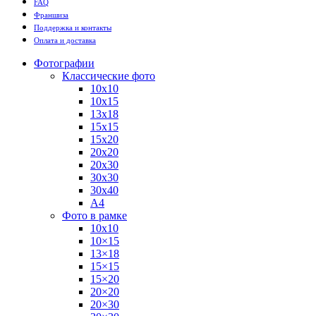
FAQ
Франшиза
Поддержка и контакты
Оплата и доставка
Фотографии
Классические фото
10х10
10х15
13х18
15х15
15х20
20х20
20х30
30х30
30х40
А4
Фото в рамке
10х10
10×15
13×18
15×15
15×20
20×20
20×30