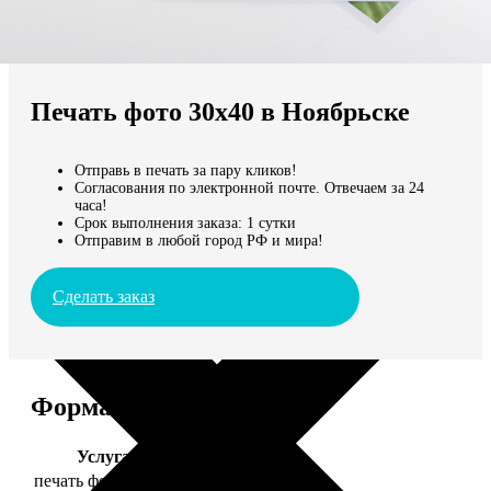
Не нашли Ваш город?
Мы доставляем по всему миру
Печать фото 30х40 в Ноябрьске
Продолжить без города
Отправь в печать за пару кликов!
Согласования по электронной почте. Отвечаем за 24
часа!
Срок выполнения заказа: 1 сутки
Отправим в любой город РФ и мира!
Сделать заказ
Форматы и цены
Услуга
Цена, руб.
печать фото 30х40
199