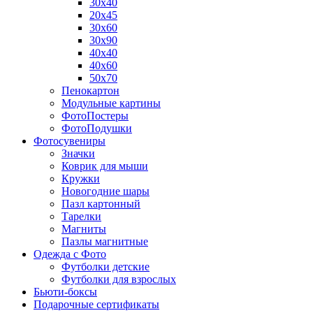
30х40
20х45
30х60
30х90
40х40
40х60
50х70
Пенокартон
Модульные картины
ФотоПостеры
ФотоПодушки
Фотоcувениры
Значки
Коврик для мыши
Кружки
Новогодние шары
Пазл картонный
Тарелки
Магниты
Пазлы магнитные
Одежда с Фото
Футболки детские
Футболки для взрослых
Бьюти-боксы
Подарочные сертификаты