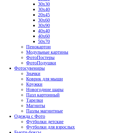
30х30
30х40
20х45
30х60
30х90
40х40
40х60
50х70
Пенокартон
Модульные картины
ФотоПостеры
ФотоПодушки
Фотоcувениры
Значки
Коврик для мыши
Кружки
Новогодние шары
Пазл картонный
Тарелки
Магниты
Пазлы магнитные
Одежда с Фото
Футболки детские
Футболки для взрослых
Бьюти-боксы