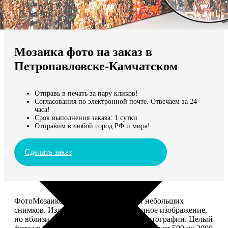
Не нашли Ваш город?
Мы доставляем по всему миру
Мозаика фото на заказ в
Продолжить без города
Петропавловске-Камчатском
Отправь в печать за пару кликов!
Согласования по электронной почте. Отвечаем за 24
часа!
Срок выполнения заказа: 1 сутки
Отправим в любой город РФ и мира!
Сделать заказ
ФотоМозаика – это картина из сотен небольших
снимков. Издалека смотрится как единое изображение,
но вблизи видно, что это отдельные фотографии. Целый