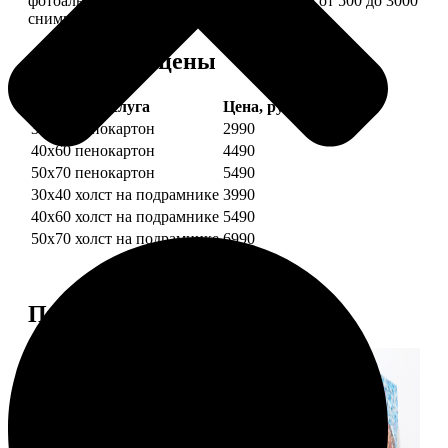
фотоальбом в одной картине: помещается от 500 до 3000
снимков.
Форматы и цены
Услуга
Цена, руб.
30х40 пенокартон
2990
40х60 пенокартон
4490
50х70 пенокартон
5490
30х40 холст на подрамнике
3990
40х60 холст на подрамнике
5490
50х70 холст на подрамнике
6990
Примеры работ