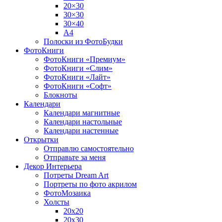
20×30
30×30
30×40
A4
Полоски из ФотоБудки
ФотоКниги
ФотоКниги «Премиум»
ФотоКниги «Слим»
ФотоКниги «Лайт»
ФотоКниги «Софт»
Блокноты
Календари
Календари магнитные
Календари настольные
Календари настенные
Открытки
Отправлю самостоятельно
Отправьте за меня
Декор Интерьера
Потреты Dream Art
Портреты по фото акрилом
ФотоМозаика
Холсты
20х20
20х30