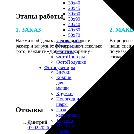
30х40
20х45
30х60
Этапы работы
30х90
40х40
1. ЗАКАЗ
2. МАК
40х60
50х70
Нажмите «Сделать заказ», выберите
В процессе 
Пенокартон
размер и загрузите фотографию/несколько
наши специ
Модульные
фото, нажмите «Добавить в корзину».
по указанно
картины
согласовани
ФотоПостеры
ФотоПодушки
Фотоcувениры
Значки
Коврик
для
мыши
Кружки
Новогодние
шары
Отзывы
Пазл
картонный
Тарелки
Дмитрий
:
Магниты
07.02.2026
Пазлы