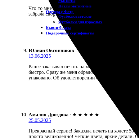
Магниты
Пазлы магнитные
Что-то мне подсказало заказать печать на холсте. 
Одежда с Фото
забрала свой заказ, который был сделан аккуратно 
Футболки детские
Футболки для взрослых
Бьюти-боксы
Подарочные сертификаты
Юлиан Овсянников
:
13.06.2025
Ранее заказывал печать на холсте. Процесс заказ
быстро. Сразу же меня обрадовало качество сервис
упаковано. Об удовлетворении от результата говор
Амалия Дроздова
:
★
★
★
★
★
25.05.2025
Прекрасный сервис! Заказала печать на холсте 50х7
просто великолепно! Чёткие цвета, яркие детали. 