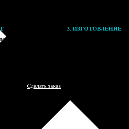
ЕТ
3. ИЗГОТОВЛЕНИЕ
подготовки заказа к печати
Оплатите заказ банковской кар
алисты могут связаться с Вами
оплаты получите подтверждение
му телефону или email для
описанием заказа. Когда отпра
я деталей.
вы получите письмо с трек-но
отслеживания.
Сделать заказ