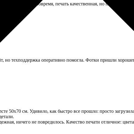
у году. Пришел вовремя, печать качественная, но петелька для г
айт, но техподдержка оперативно помогла. Фотки пришли хорошег
те 50х70 см. Удивило, как быстро все прошло: просто загрузила
детали.
дежная, ничего не повредилось. Качество печати отличное: цвета