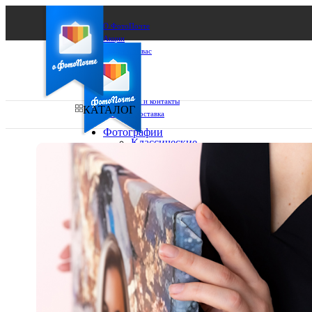
О ФотоПочте
Акции
Сделаем за вас
Бизнесу
FAQ
Франшиза
Поддержка и контакты
КАТАЛОГ
Оплата и доставка
Фотографии
Классические
фото
Ваш город:
10х10
10х15
Ваш регион доставки
13х18
15х15
Выберите из списка:
15х20
20х20
20х30
30х30
30х40
А4
Фото
в