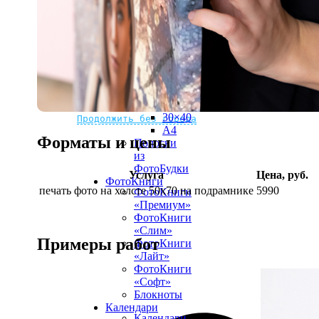
рамке
10х10
10×15
13×18
15×15
15×20
20×20
20×30
Не нашли Ваш город?
Мы доставляем по всему миру
30×30
30×40
Продолжить без города
A4
Форматы и цены
Полоски
из
ФотоБудки
Услуга
Цена, руб.
ФотоКниги
печать фото на холсте 50х70 на подрамнике
5990
ФотоКниги
«Премиум»
ФотоКниги
«Слим»
Примеры работ
ФотоКниги
«Лайт»
ФотоКниги
«Софт»
Блокноты
Календари
Календари