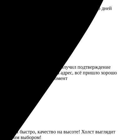
 заполнила форму и отправила. Через несколько дней
ать еще.
ечатляет. После оформления получил подтверждение
о. Оперативно отправили на адрес, всё пришло хорошо
, кто хочет увековечить момент
Доставили быстро, качество на высоте! Холст выглядит
ьна своим выбором!