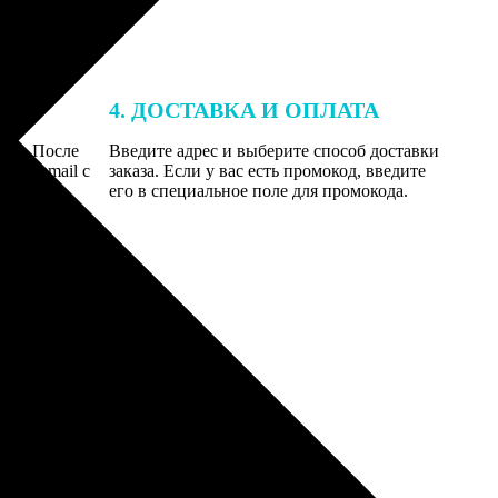
4. ДОСТАВКА И ОПЛАТА
той. После
Введите адрес и выберите способ доставки
 на email с
заказа. Если у вас есть промокод, введите
вим заказ
его в специальное поле для промокода.
мером для