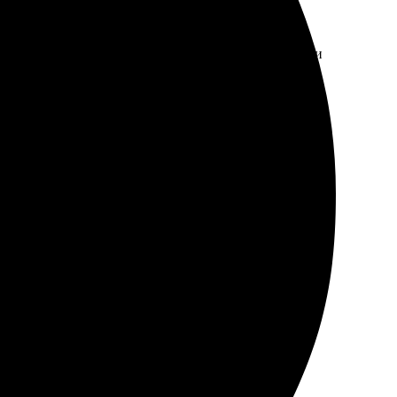
 онлайн заняло всего пару минут. Служба поддержки
 запечатлел все детали. Рекомендую!
егко выбрать нужный формат и загрузить фото.
ок и хорошо упаковано. Приятно видеть, что такая