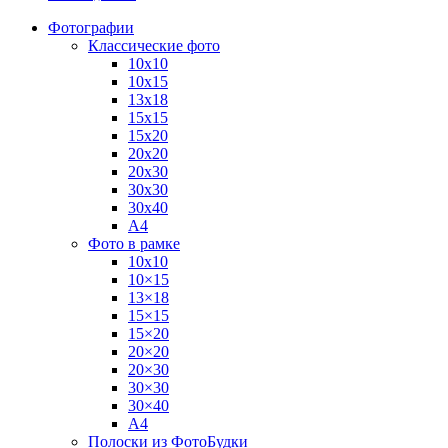
Фотографии
Классические фото
10х10
10х15
13х18
15х15
15х20
20х20
20х30
30х30
30х40
А4
Фото в рамке
10х10
10×15
13×18
15×15
15×20
20×20
20×30
30×30
30×40
A4
Полоски из ФотоБудки