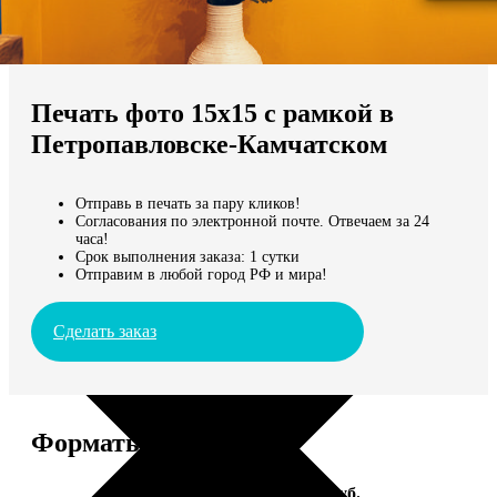
Не нашли Ваш город?
Мы доставляем по всему миру
Печать фото 15х15 с рамкой в
Продолжить без города
Петропавловске-Камчатском
Отправь в печать за пару кликов!
Согласования по электронной почте. Отвечаем за 24
часа!
Срок выполнения заказа: 1 сутки
Отправим в любой город РФ и мира!
Сделать заказ
Форматы и цены
Услуга
Цена, руб.