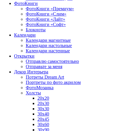
ФотоКниги
ФотоКниги «Премиум»
ФотоКниги «Слим»
ФотоКниги «Лайт»
ФотоКниги «Софт»
Блокноты
Календари
Календари магнитные
Календари настольные
Календари настенные
Открытки
Отправлю самостоятельно
Отправьте за меня
Декор Интерьера
Потреты Dream Art
Портреты по фото акрилом
ФотоМозаика
Холсты
20х20
20х30
30х30
30х40
20х45
30х60
30х90