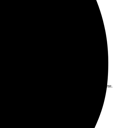
 простым и быстрым. В личном кабинете легко создал
ивал заказ без проблем. Рад, что выбрал именно эту
айт. Качество впечатляет — яркие цвета и четкие детали.
ь еще.