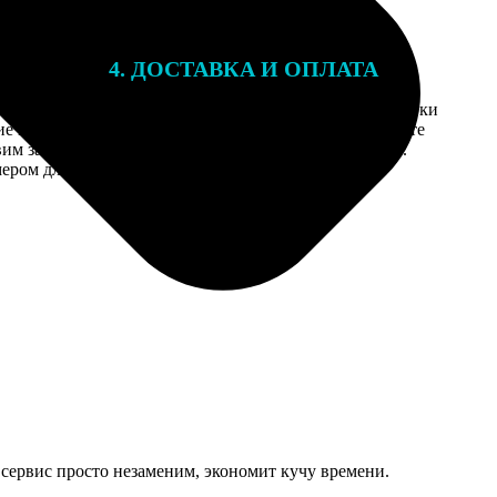
4. ДОСТАВКА И ОПЛАТА
той. После
Введите адрес и выберите способ доставки
 на email с
заказа. Если у вас есть промокод, введите
вим заказ
его в специальное поле для промокода.
мером для
в сервис просто незаменим, экономит кучу времени.