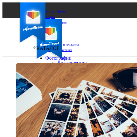
О ФотоПочте
Акции
Сделаем за вас
Бизнесу
FAQ
Франшиза
Поддержка и контакты
КАТАЛОГ
Оплата и доставка
Фотографии
Классические
фото
Ваш город:
10х10
10х15
Ваш регион доставки
13х18
15х15
Выберите из списка:
15х20
20х20
20х30
30х30
30х40
А4
Фото
в