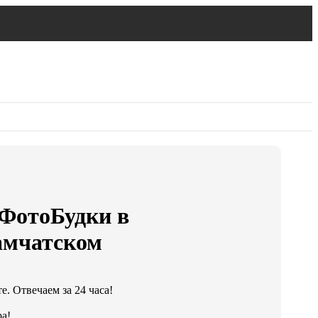
 ФотоБудки в
амчатском
. Отвечаем за 24 часа!
а!