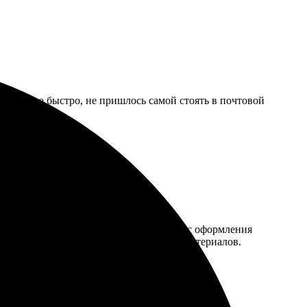
се дошло быстро, не пришлось самой стоять в почтовой
се сделали быстро и качественно. Процесс оформления
ывчивым, помогли с выбором формата и материалов.
во было через час! Обязательно вернусь