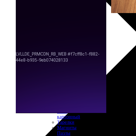
30х40
20х45
30х60
30х90
40х40
40х60
50х70
Пенокартон
Модульные
картины
ФотоПостеры
ФотоПодушки
Фотоcувениры
Значки
Коврик
для
мыши
Кружки
Новогодние
шары
Пазл
картонный
Тарелки
Магниты
Пазлы