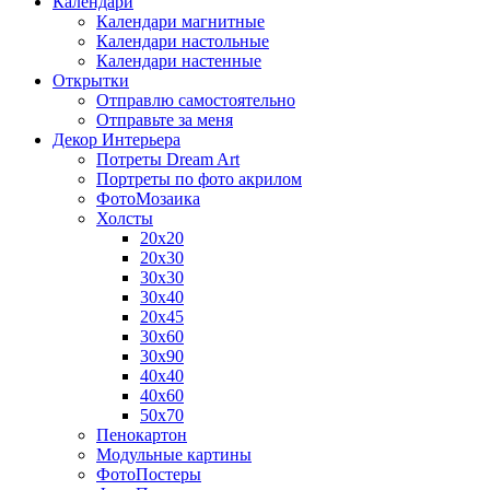
Календари
Календари магнитные
Календари настольные
Календари настенные
Открытки
Отправлю самостоятельно
Отправьте за меня
Декор Интерьера
Потреты Dream Art
Портреты по фото акрилом
ФотоМозаика
Холсты
20х20
20х30
30х30
30х40
20х45
30х60
30х90
40х40
40х60
50х70
Пенокартон
Модульные картины
ФотоПостеры