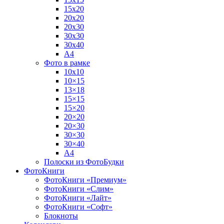
15х20
20х20
20х30
30х30
30х40
А4
Фото в рамке
10х10
10×15
13×18
15×15
15×20
20×20
20×30
30×30
30×40
A4
Полоски из ФотоБудки
ФотоКниги
ФотоКниги «Премиум»
ФотоКниги «Слим»
ФотоКниги «Лайт»
ФотоКниги «Софт»
Блокноты