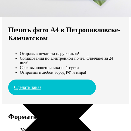
Не нашли Ваш город?
Мы доставляем по всему миру
Печать фото А4 в Петропавловске-
Продолжить без города
Камчатском
Отправь в печать за пару кликов!
Согласования по электронной почте. Отвечаем за 24
часа!
Срок выполнения заказа: 1 сутки
Отправим в любой город РФ и мира!
Сделать заказ
Форматы и цены
Услуга
Цена, руб.