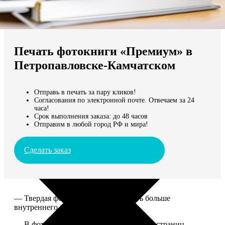
Не нашли Ваш город?
Мы доставляем по всему миру
Печать фотокниги «Премиум» в
Продолжить без города
Петропавловске-Камчатском
Отправь в печать за пару кликов!
Согласования по электронной почте. Отвечаем за 24
часа!
Срок выполнения заказа: до 48 часов
Отправим в любой город РФ и мира!
Сделать заказ
— Твердая фотообложка, размер чуть больше
внутреннего блока.
— В фотокниге может быть от 20 до 100 страниц.