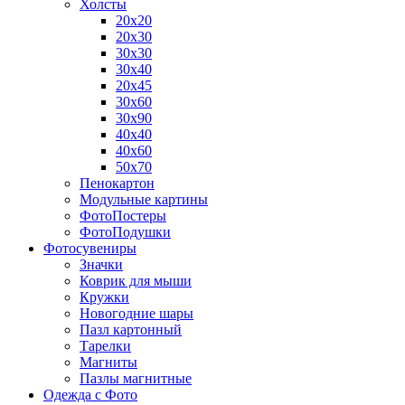
Холсты
20х20
20х30
30х30
30х40
20х45
30х60
30х90
40х40
40х60
50х70
Пенокартон
Модульные картины
ФотоПостеры
ФотоПодушки
Фотоcувениры
Значки
Коврик для мыши
Кружки
Новогодние шары
Пазл картонный
Тарелки
Магниты
Пазлы магнитные
Одежда с Фото