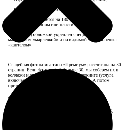
— Страницы плотные, толщина 1 мм.
— Книга раскрывается на 180 градусов, развороты
укреплены картоном или пластиком.
— Блок под обложкой укреплен специальным
материалом «марлевкой» и на видимой части корешка
«капталом».
Свадебная фотокнига типа «Премиум» рассчитана на 30
страниц. Если фотографий больше 30, мы соберем их в
коллажи и аккуратно разместим в фотокниге (услуга
включена, стоимость останется прежней). А потом
пришлем вам на согласование развороты.
Форматы и цены
Услуга
Цена, руб.
ФотоКнига "Премиум" 10x10
от 2490
ФотоКнига "Премиум" 10x15
от 2890