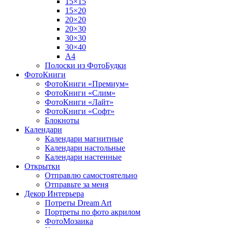
15×15
15×20
20×20
20×30
30×30
30×40
A4
Полоски из ФотоБудки
ФотоКниги
ФотоКниги «Премиум»
ФотоКниги «Слим»
ФотоКниги «Лайт»
ФотоКниги «Софт»
Блокноты
Календари
Календари магнитные
Календари настольные
Календари настенные
Открытки
Отправлю самостоятельно
Отправьте за меня
Декор Интерьера
Потреты Dream Art
Портреты по фото акрилом
ФотоМозаика