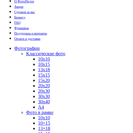
О ФотоПочте
Акции
Сделаем за вас
Бизнесу
FAQ
Франшиза
Поддержка и контакты
Оплата и доставка
Фотографии
Классические фото
10х10
10х15
13х18
15х15
15х20
20х20
20х30
30х30
30х40
А4
Фото в рамке
10х10
10×15
13×18