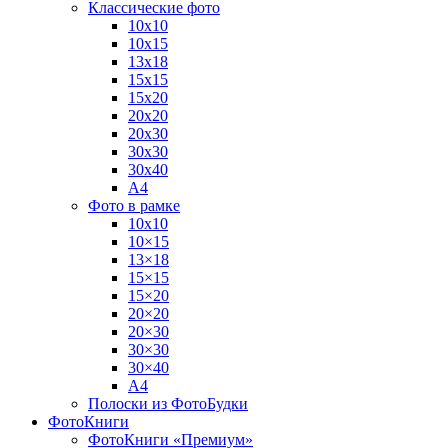
Классические фото
10х10
10х15
13х18
15х15
15х20
20х20
20х30
30х30
30х40
А4
Фото в рамке
10х10
10×15
13×18
15×15
15×20
20×20
20×30
30×30
30×40
A4
Полоски из ФотоБудки
ФотоКниги
ФотоКниги «Премиум»