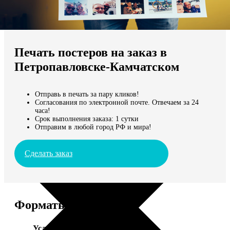
Не нашли Ваш город?
Мы доставляем по всему миру
Печать постеров на заказ в
Продолжить без города
Петропавловске-Камчатском
Отправь в печать за пару кликов!
Согласования по электронной почте. Отвечаем за 24
часа!
Срок выполнения заказа: 1 сутки
Отправим в любой город РФ и мира!
Сделать заказ
Форматы и цены
Услуга
Цена, руб.