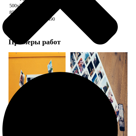
500х700 глянец
2490
850х600 глянец
3490
1200х850 глянец
5490
Примеры работ