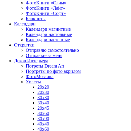
ФотоКниги «Слим»
ФотоКниги «Лайт»
ФотоКниги «Софт»
Блокноты
Календари
Календари магнитные
Календари настольные
Календари настенные
Открытки
Отправлю самостоятельно
Отправьте за меня
Декор Интерьера
Потреты Dream Art
Портреты по фото акрилом
ФотоМозаика
Холсты
20х20
20х30
30х30
30х40
20х45
30х60
30х90
40х40
40х60