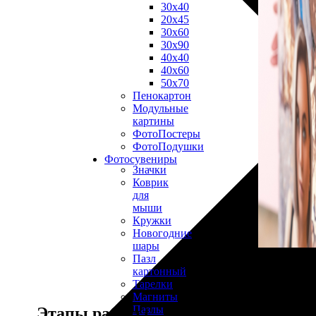
30х40
20х45
30х60
30х90
40х40
40х60
50х70
Пенокартон
Модульные
картины
ФотоПостеры
ФотоПодушки
Фотоcувениры
Значки
Коврик
для
мыши
Кружки
Новогодние
шары
Пазл
картонный
Тарелки
Магниты
Пазлы
Этапы работы