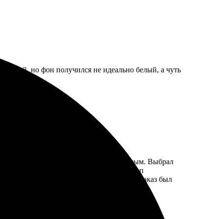
вильный, но фон получился не идеально белый, а чуть
сс заказа оказался простым и интуитивным. Выбрал
делали все по моему желанию. Каждый этап
 печати. Временные рамки тоже радуют - заказ был