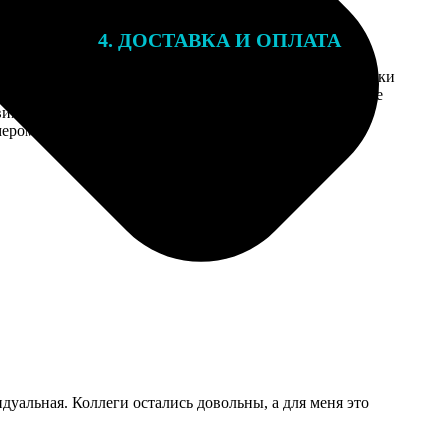
4. ДОСТАВКА И ОПЛАТА
той. После
Введите адрес и выберите способ доставки
 на email с
заказа. Если у вас есть промокод, введите
вим заказ
его в специальное поле для промокода.
мером для
уальная. Коллеги остались довольны, а для меня это