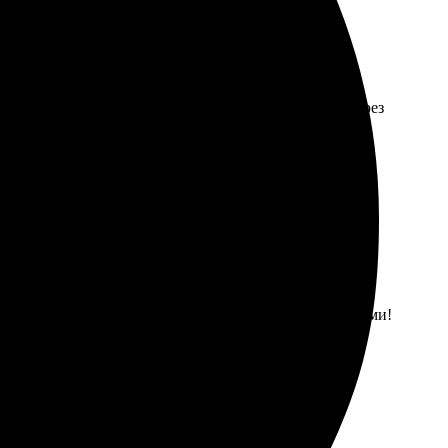
простым: выбрала фото, оформила заявку на сайте, через
 натянут, цвета яркие, а готовую картину привезли
ростой и понятный. Приемлемые цены, даже со скидками!
нно рекомендую!