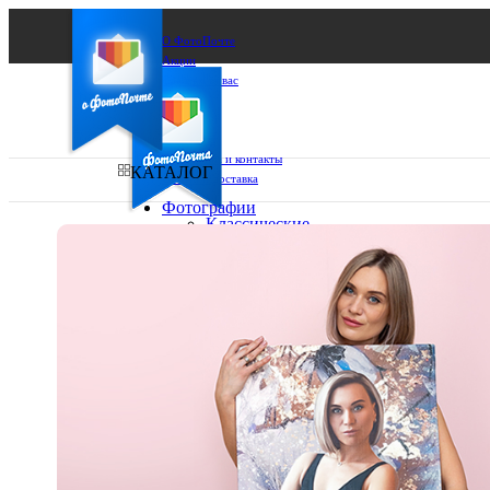
О ФотоПочте
Акции
Сделаем за вас
Бизнесу
FAQ
Франшиза
Поддержка и контакты
КАТАЛОГ
Оплата и доставка
Фотографии
Классические
фото
Ваш город:
10х10
10х15
Ваш регион доставки
13х18
15х15
Выберите из списка:
15х20
20х20
20х30
30х30
30х40
А4
Фото
в