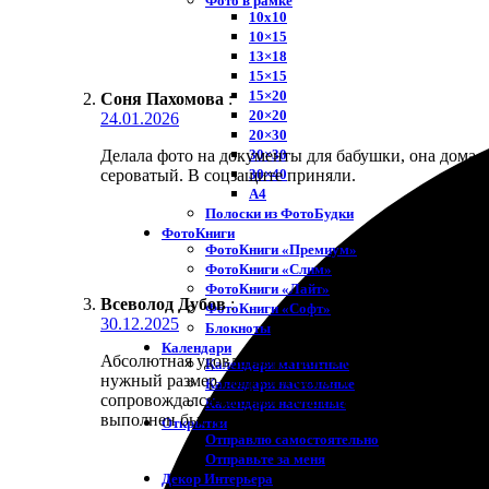
Фото в рамке
10х10
10×15
13×18
15×15
15×20
Соня Пахомова
:
20×20
24.01.2026
20×30
30×30
Делала фото на документы для бабушки, она дома с
30×40
сероватый. В соцзащите приняли.
A4
Полоски из ФотоБудки
ФотоКниги
ФотоКниги «Премиум»
ФотоКниги «Слим»
ФотоКниги «Лайт»
Всеволод Дубов
:
ФотоКниги «Софт»
30.12.2025
Блокноты
Календари
Абсолютная удовлетворенность от работы с компан
Календари магнитные
нужный размер, загрузил фото, и ничего лишнего 
Календари настольные
сопровождался быстрой обратной связью. Итоговый 
Календари настенные
выполнен быстр
Открытки
Отправлю самостоятельно
Отправьте за меня
Декор Интерьера