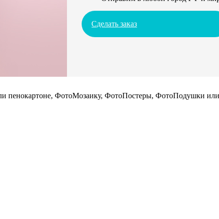
Сделать заказ
 или пенокартоне, ФотоМозаику, ФотоПостеры, ФотоПодушки или 