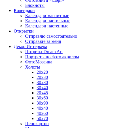
ФотоКниги «Софт»
Блокноты
Календари
Календари магнитные
Календари настольные
Календари настенные
Открытки
Отправлю самостоятельно
Отправьте за меня
Декор Интерьера
Потреты Dream Art
Портреты по фото акрилом
ФотоМозаика
Холсты
20х20
20х30
30х30
30х40
20х45
30х60
30х90
40х40
40х60
50х70
Пенокартон