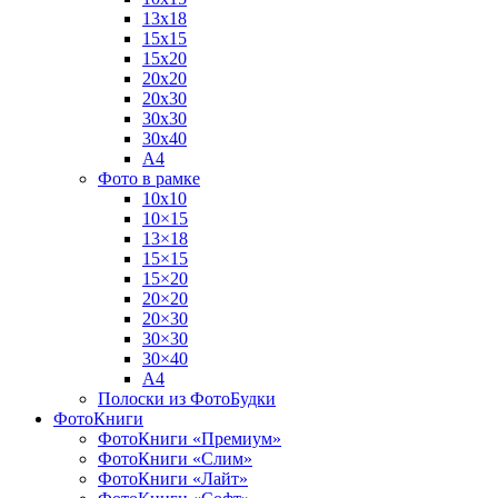
13х18
15х15
15х20
20х20
20х30
30х30
30х40
А4
Фото в рамке
10х10
10×15
13×18
15×15
15×20
20×20
20×30
30×30
30×40
A4
Полоски из ФотоБудки
ФотоКниги
ФотоКниги «Премиум»
ФотоКниги «Слим»
ФотоКниги «Лайт»