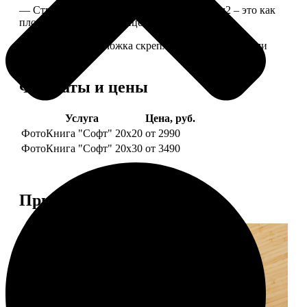
— Страницы из бумаги плотностью 170 г/м2 – это как
плотные страницы глянцевого журнала.
— Страницы и обложка скреплены металлическими
болтами.
Форматы и цены
Услуга
Цена, руб.
ФотоКнига "Софт" 20х20
от 2990
ФотоКнига "Софт" 20х30
от 3490
Примеры работ