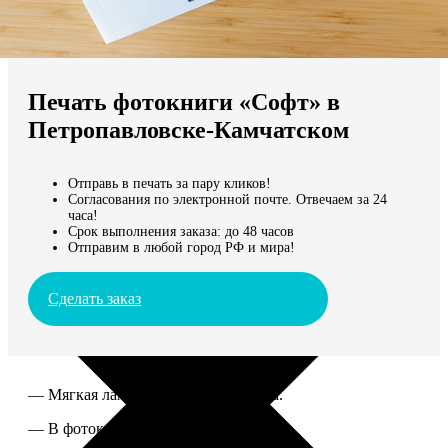
Не нашли Ваш город?
Мы доставляем по всему миру
Печать фотокниги «Софт» в
Продолжить без города
Петропавловске-Камчатском
Отправь в печать за пару кликов!
Согласования по электронной почте. Отвечаем за 24
часа!
Срок выполнения заказа: до 48 часов
Отправим в любой город РФ и мира!
Сделать заказ
— Мягкая ламинированная обложка.
— В фотокниге от 60 до 300 страниц.