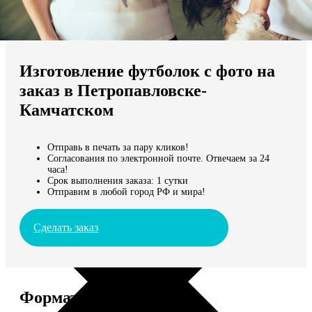
Не нашли Ваш город?
Мы доставляем по всему миру
Изготовление футболок с фото на
Продолжить без города
заказ в Петропавловске-
Камчатском
Отправь в печать за пару кликов!
Согласования по электронной почте. Отвечаем за 24
часа!
Срок выполнения заказа: 1 сутки
Отправим в любой город РФ и мира!
Сделать заказ
Форматы и цены