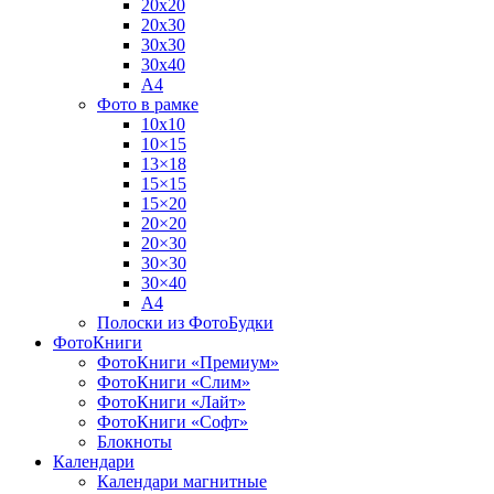
20х20
20х30
30х30
30х40
А4
Фото в рамке
10х10
10×15
13×18
15×15
15×20
20×20
20×30
30×30
30×40
A4
Полоски из ФотоБудки
ФотоКниги
ФотоКниги «Премиум»
ФотоКниги «Слим»
ФотоКниги «Лайт»
ФотоКниги «Софт»
Блокноты
Календари
Календари магнитные