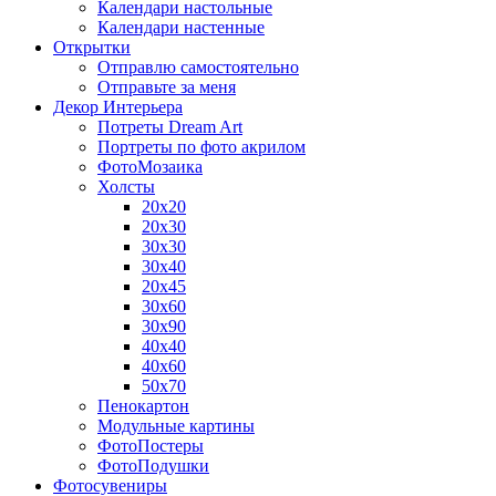
Календари настольные
Календари настенные
Открытки
Отправлю самостоятельно
Отправьте за меня
Декор Интерьера
Потреты Dream Art
Портреты по фото акрилом
ФотоМозаика
Холсты
20х20
20х30
30х30
30х40
20х45
30х60
30х90
40х40
40х60
50х70
Пенокартон
Модульные картины
ФотоПостеры
ФотоПодушки
Фотоcувениры