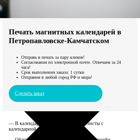
Не нашли Ваш город?
Мы доставляем по всему миру
Печать магнитных календарей в
Продолжить без города
Петропавловске-Камчатском
Отправь в печать за пару кликов!
Согласования по электронной почте. Отвечаем за 24
часа!
Срок выполнения заказа: 1 сутки
Отправим в любой город РФ и мира!
Сделать заказ
— В календаре 13 листов: обложка+листы с
календарной сеткой.
— Обложка для календаря стандартная, дизайн