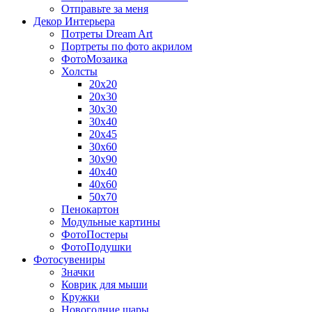
Отправьте за меня
Декор Интерьера
Потреты Dream Art
Портреты по фото акрилом
ФотоМозаика
Холсты
20х20
20х30
30х30
30х40
20х45
30х60
30х90
40х40
40х60
50х70
Пенокартон
Модульные картины
ФотоПостеры
ФотоПодушки
Фотоcувениры
Значки
Коврик для мыши
Кружки
Новогодние шары