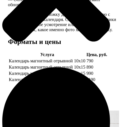
обновляем каждый год.
— В кружочек на обложку добавляем фотографию с
одной из страниц календаря. Снимок наши сотрудники
выбирают на свое усмотрение или пишите в
комментариях, какое именно фото хотите на обложку.
Форматы и цены
Услуга
Цена, руб.
Календарь магнитный отрывной 10x10
790
Календарь магнитный отрывной 10x15
890
Календарь магнитный отрывной 15x15
990
Календарь магнитный отрывной 15x20
1190
Примеры работ