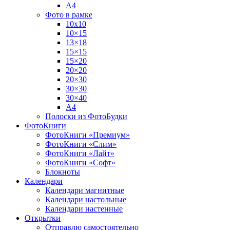
А4
Фото в рамке
10х10
10×15
13×18
15×15
15×20
20×20
20×30
30×30
30×40
A4
Полоски из ФотоБудки
ФотоКниги
ФотоКниги «Премиум»
ФотоКниги «Слим»
ФотоКниги «Лайт»
ФотоКниги «Софт»
Блокноты
Календари
Календари магнитные
Календари настольные
Календари настенные
Открытки
Отправлю самостоятельно