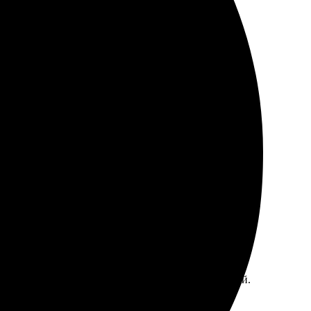
 порадовало. Рекомендую всем!
ыстро. Отправил фото, выбор бумаги, и через пару дней
ные. Процесс оформления заказа простой и удобный.