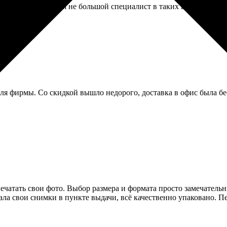
 я разобралась, а я не большой специалист в таких вещах. Загр
я фирмы. Со скидкой вышло недорого, доставка в офис была бес
апечатать свои фото. Выбор размера и формата просто замечател
рала свои снимки в пункте выдачи, всё качественно упаковано. П