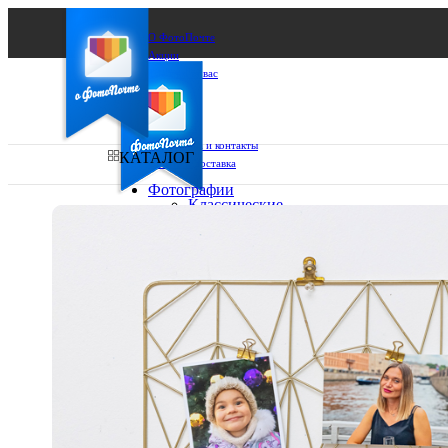
О ФотоПочте
Акции
Сделаем за вас
Бизнесу
FAQ
Франшиза
Поддержка и контакты
КАТАЛОГ
Оплата и доставка
Фотографии
Классические
фото
Ваш город:
10х10
10х15
Ваш регион доставки
13х18
15х15
Выберите из списка:
15х20
20х20
20х30
30х30
30х40
А4
Фото
в