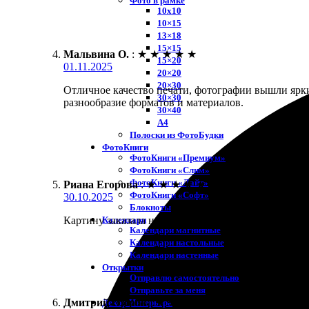
Фото в рамке
10х10
10×15
13×18
15×15
Мальвина О.
:
★
★
★
★
★
15×20
01.11.2025
20×20
20×30
Отличное качество печати, фотографии вышли яркие 
30×30
разнообразие форматов и материалов.
30×40
A4
Полоски из ФотоБудки
ФотоКниги
ФотоКниги «Премиум»
ФотоКниги «Слим»
ФотоКниги «Лайт»
Риана Егорова
:
★
★
★
★
★
ФотоКниги «Софт»
30.10.2025
Блокноты
Календари
Картину заказала на подарок, и осталась довольна. 
Календари магнитные
Календари настольные
Календари настенные
Открытки
Отправлю самостоятельно
Отправьте за меня
Дмитрий Озеров
:
★
★
★
★
★
Декор Интерьера