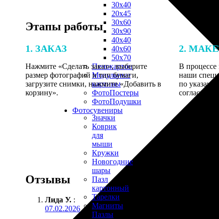
30х40
20х45
30х60
Этапы работы
30х90
40х40
1. ЗАКАЗ
2. МАК
40х60
50х70
Нажмите «Сделать заказ», выберите
В процессе 
Пенокартон
размер фотографий и тип бумаги,
наши специ
Модульные
загрузите снимки, нажмите «Добавить в
по указанно
картины
корзину».
согласовани
ФотоПостеры
ФотоПодушки
Фотоcувениры
Значки
Коврик
для
мыши
Кружки
Новогодние
шары
Отзывы
Пазл
картонный
Тарелки
Лида У.
:
Магниты
07.02.2026
Пазлы