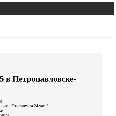
5 в Петропавловске-
в!
очте. Отвечаем за 24 часа!
ки
 мира!