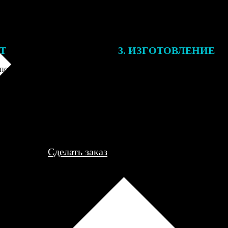
ЕТ
3. ИЗГОТОВЛЕНИЕ
подготовки заказа к печати
Оплатите заказ банковской кар
алисты могут связаться с Вами
оплаты получите подтверждение
му телефону или email для
описанием заказа. Когда отпра
я деталей.
вы получите письмо с трек-но
отслеживания.
Сделать заказ