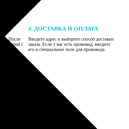
4. ДОСТАВКА И ОПЛАТА
той. После
Введите адрес и выберите способ доставки
 на email с
заказа. Если у вас есть промокод, введите
вим заказ
его в специальное поле для промокода
мером для