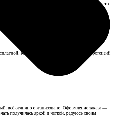
узила фото, выбрала параметры, оплатила — всё просто.
платной. Коллеги разобрали, все довольны, претензий
ьный, всё отлично организовано. Оформление заказа —
ечать получилась яркой и четкой, радуюсь своим