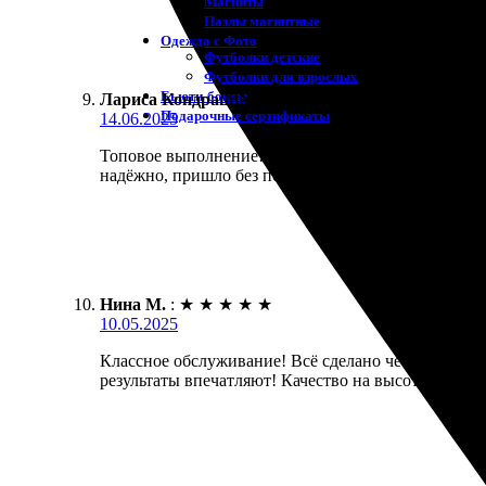
Магниты
Пазлы магнитные
Одежда с Фото
Футболки детские
Футболки для взрослых
Бьюти-боксы
Лариса Кондрашова
:
★
★
★
★
★
Подарочные сертификаты
14.06.2025
Топовое выполнение! Заказала печать фоток, всё с
надёжно, пришло без повреждений. Понравилась до
Нина М.
:
★
★
★
★
★
10.05.2025
Классное обслуживание! Всё сделано четко и быстро
результаты впечатляют! Качество на высоте, цвета 